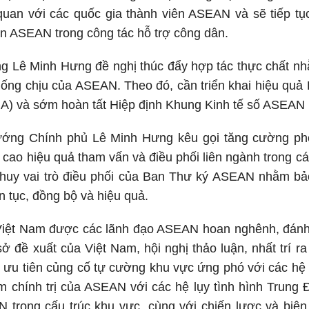
quan với các quốc gia thành viên ASEAN và sẽ tiếp tụ
ên ASEAN trong công tác hỗ trợ công dân.
ng Lê Minh Hưng đề nghị thúc đẩy hợp tác thực chất n
hống chịu của ASEAN. Theo đó, cần triển khai hiệu qu
) và sớm hoàn tất Hiệp định Khung Kinh tế số ASEAN
ướng Chính phủ Lê Minh Hưng kêu gọi tăng cường ph
 cao hiệu quả tham vấn và điều phối liên ngành trong c
t huy vai trò điều phối của Ban Thư ký ASEAN nhằm b
ên tục, đồng bộ và hiệu quả.
Việt Nam được các lãnh đạo ASEAN hoan nghênh, đánh g
 sở đề xuất của Việt Nam, hội nghị thảo luận, nhất tr
ưu tiên củng cố tự cường khu vực ứng phó với các hệ l
m chính trị của ASEAN với các hệ lụy tình hình Trung 
N trong cấu trúc khu vực, cùng với chiến lược và bi