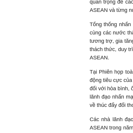
quan trọng để cá
ASEAN và từng nướ
Tổng thống nhấn 
cùng các nước thà
tương trợ, gia tă
thách thức, duy t
ASEAN.
Tại Phiên họp to
động tiêu cực của 
đối với hòa bình,
lãnh đạo nhấn mạn
về thúc đẩy đối th
Các nhà lãnh đạo
ASEAN trong năm 2