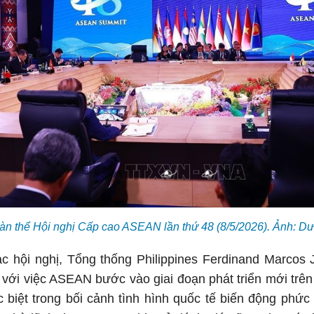
àn thể Hội nghị Cấp cao ASEAN lần thứ 48 (8/5/2026). Ảnh: 
ạc hội nghị, Tổng thống Philippines Ferdinand Marcos
ị với việc ASEAN bước vào giai đoạn phát triển mới tr
iệt trong bối cảnh tình hình quốc tế biến động phức t