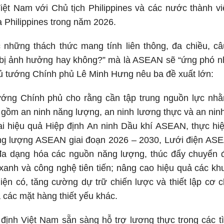
iệt Nam với Chủ tịch Philippines và các nước thành v
a Philippines trong năm 2026.
những thách thức mang tính liên thông, đa chiều, câ
ó bị ảnh hưởng hay không?” mà là ASEAN sẽ “ứng phó n
ủ tướng Chính phủ Lê Minh Hưng nêu ba đề xuất lớn:
ướng Chính phủ cho rằng cần tập trung nguồn lực n
o gồm an ninh năng lượng, an ninh lương thực và an nin
hai hiệu quả Hiệp định An ninh Dầu khí ASEAN, thực h
g lượng ASEAN giai đoạn 2026 – 2030, Lưới điện AS
a dạng hóa các nguồn năng lượng, thúc đẩy chuyển 
h xanh và công nghệ tiên tiến; nâng cao hiệu quả các k
iện có, tăng cường dự trữ chiến lược và thiết lập cơ 
à các mặt hàng thiết yếu khác.
định Việt Nam sẵn sàng hỗ trợ lương thực trong các t