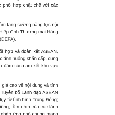
c phối hợp chặt chẽ với các
hằm tăng cường năng lực nội
ả Hiệp định Thương mại Hàng
 (DEFA).
ối hợp và đoàn kết ASEAN,
ác tình huống khẩn cấp, cũng
ảo đảm các cam kết khu vực
iá cao về nội dung và tính
í ra Tuyên bố Lãnh đạo ASEAN
ụy từ tình hình Trung Đông;
Đông, tầm nhìn của các lãnh
ện pháp ứng phó chung mang