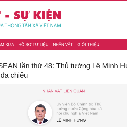
ĂM XƯA
HỒ SƠ TƯ LIỆU
NHÂN VẬT
GIỚI THIỆU
SEAN lần thứ 48: Thủ tướng Lê Minh H
 đa chiều
NHÂN VẬT LIÊN QUAN
Ủy viên Bộ Chính trị; Thủ
tướng nước Cộng hòa xã
hội chủ nghĩa Việt Nam
LÊ MINH HƯNG