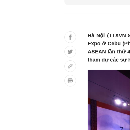
Hà Nội (TTXVN 8
Expo ở Cebu (Phi
ASEAN lần thứ 4
tham dự các sự k