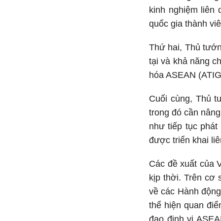
kinh nghiệm liên 
quốc gia thành vi
Thứ hai, Thủ tướ
tại và khả năng c
hóa ASEAN (ATIGA
Cuối cùng, Thủ t
trong đó cần nâng
như tiếp tục phá
được triển khai li
Các đề xuất của 
kịp thời. Trên cơ
về các Hành động 
thể hiện quan điể
đạo định vị ASEA