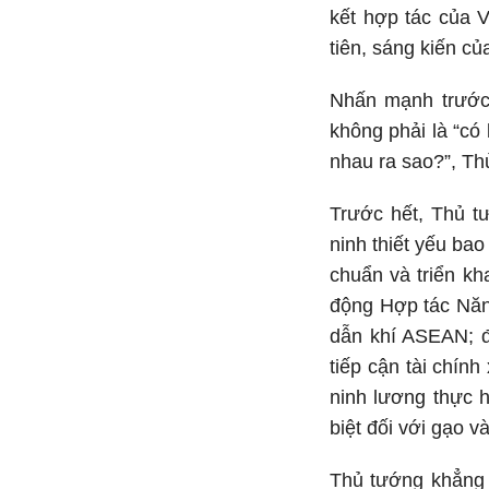
kết hợp tác của V
tiên, sáng kiến củ
Nhấn mạnh trước 
không phải là “c
nhau ra sao?”, Th
Trước hết, Thủ t
ninh thiết yếu ba
chuẩn và triển k
động Hợp tác Năn
dẫn khí ASEAN; đ
tiếp cận tài chín
ninh lương thực h
biệt đối với gạo v
Thủ tướng khẳng 