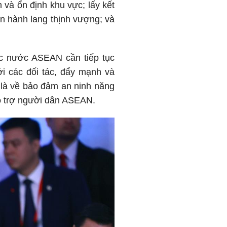
 và ổn định khu vực; lấy kết
iển hành lang thịnh vượng; và
c nước ASEAN cần tiếp tục
ới các đối tác, đẩy mạnh và
t là về bảo đảm an ninh năng
hỗ trợ người dân ASEAN.