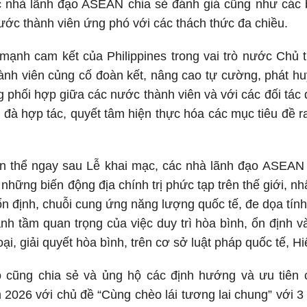
c nhà lãnh đạo ASEAN chia sẻ đánh giá cũng như các b
c thành viên ứng phó với các thách thức đa chiều.
mạnh cam kết của Philippines trong vai trò nước Chủ 
nh viên củng cố đoàn kết, nâng cao tự cường, phát huy 
ng phối hợp giữa các nước thành viên và với các đối tác
rì đà hợp tác, quyết tâm hiện thực hóa các mục tiêu đề
àn thể ngay sau Lễ khai mạc, các nhà lãnh đạo ASEAN 
những biến động địa chính trị phức tạp trên thế giới, n
 ổn định, chuỗi cung ứng năng lượng quốc tế, đe dọa t
h tầm quan trọng của việc duy trì hòa bình, ổn định v
oại, giải quyết hòa bình, trên cơ sở luật pháp quốc tế,
 cũng chia sẻ và ủng hộ các định hướng và ưu tiên c
026 với chủ đề “Cùng chèo lái tương lai chung” với 3