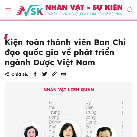
Kiện toàn thành viên Ban Chỉ
đạo quốc gia về phát triển
ngành Dược Việt Nam
Chia sẻ:
NHÂN VẬT LIÊN QUAN
Bí
Ủy
Ủy
thư
viên
viên
Trung
Trung
Ban
ương
ương
Thườn
Đảng;
Đảng;
vụ
Phó
Bộ
Đảng
Thủ
trưởng
ủy;
tướng
Bộ
Thứ