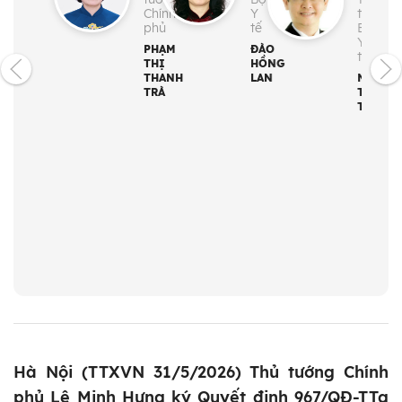
Chính
Y
trưởng
phủ
tế
Bộ
Y
PHẠM
ĐÀO
tế
THỊ
HỒNG
THANH
LAN
NGUYỄ
TRÀ
TRI
THỨC
Hà Nội (TTXVN 31/5/2026) Thủ tướng Chính
phủ Lê Minh Hưng ký Quyết định 967/QĐ-TTg