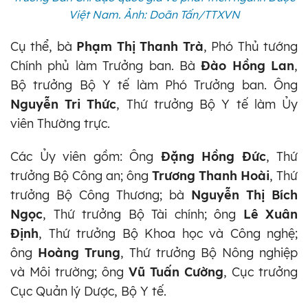
Việt Nam. Ảnh: Doãn Tấn/TTXVN
Cụ thể, bà
Phạm Thị Thanh Trà
, Phó Thủ tướng
Chính phủ làm Trưởng ban. Bà
Đào Hồng Lan
,
Bộ trưởng Bộ Y tế làm Phó Trưởng ban. Ông
Nguyễn Tri Thức
, Thứ trưởng Bộ Y tế làm Ủy
viên Thường trực.
Các Ủy viên gồm: Ông
Đặng Hồng Đức
, Thứ
trưởng Bộ Công an; ông
Trương Thanh Hoài
, Thứ
trưởng Bộ Công Thương; bà
Nguyễn Thị Bích
Ngọc
, Thứ trưởng Bộ Tài chính; ông
Lê Xuân
Định
, Thứ trưởng Bộ Khoa học và Công nghệ;
ông
Hoàng Trung
, Thứ trưởng Bộ Nông nghiệp
và Môi trường; ông
Vũ Tuấn Cường
, Cục trưởng
Cục Quản lý Dược, Bộ Y tế.