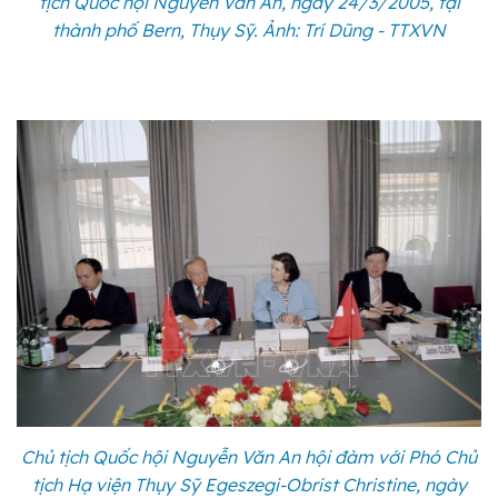
tịch Quốc hội Nguyễn Văn An, ngày 24/3/2005, tại
thành phố Bern, Thụy Sỹ. Ảnh: Trí Dũng - TTXVN
Chủ tịch Quốc hội Nguyễn Văn An hội đàm với Phó Chủ
tịch Hạ viện Thụy Sỹ Egeszegi-Obrist Christine, ngày