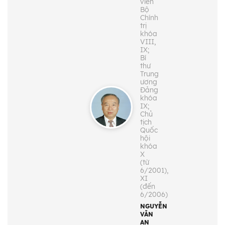
viên
Bộ
Chính
trị
khóa
VIII,
IX;
Bí
thư
Trung
ương
Đảng
khóa
IX;
Chủ
tịch
Quốc
hội
khóa
X
(từ
6/2001),
XI
(đến
6/2006)
NGUYỄN
VĂN
AN