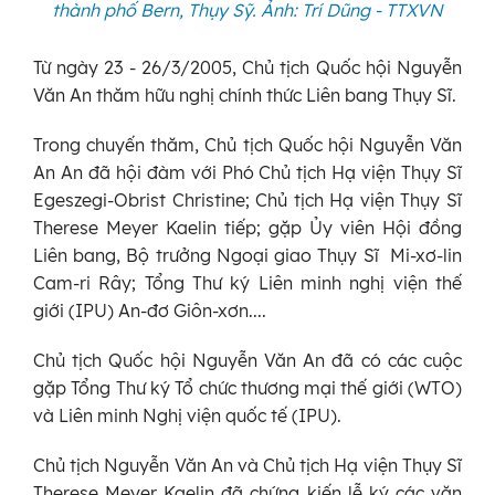
thành phố Bern, Thụy Sỹ. Ảnh: Trí Dũng - TTXVN
Từ ngày 23 - 26/3/2005, Chủ tịch Quốc hội Nguyễn
Văn An thăm hữu nghị chính thức Liên bang Thụy Sĩ.
Trong chuyến thăm, Chủ tịch Quốc hội Nguyễn Văn
An An đã hội đàm với Phó Chủ tịch Hạ viện Thụy Sĩ
Egeszegi-Obrist Christine; Chủ tịch Hạ viện Thụy Sĩ
Therese Meyer Kaelin tiếp; gặp Ủy viên Hội đồng
Liên bang, Bộ trưởng Ngoại giao Thụy Sĩ Mi-xơ-lin
Cam-ri Rây; Tổng Thư ký Liên minh nghị viện thế
giới (IPU) An-đơ Giôn-xơn....
Chủ tịch Quốc hội Nguyễn Văn An đã có các cuộc
gặp Tổng Thư ký Tổ chức thương mại thế giới (WTO)
và Liên minh Nghị viện quốc tế (IPU).
Chủ tịch Nguyễn Văn An và Chủ tịch Hạ viện Thụy Sĩ
Therese Meyer Kaelin đã chứng kiến lễ ký các văn