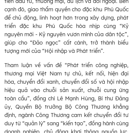
tiến đầu tư, thương mại, du lịch và đối ngoại. Bên
cạnh đó, giao thẩm quyền cho đặc khu Phú Quốc
để chủ động, linh hoạt hơn trong xây dựng, phát
triển đặc khu Phú Quốc hòa nhịp cùng “Kỷ
nguyên mới - Kỷ nguyên vươn mình của dân tộc”,
giúp cho “Đảo ngọc” cất cánh, trở thành biểu
tượng mới của “Hội nhập và Phát triển”.
Tham luận về vấn đề “Phát triển công nghiệp,
thương mại Việt Nam tự chủ, kết nối, hiện đại
hóa, chuyển đổi xanh, chuyển đổi số và hội nhập
hiệu quả vào chuỗi sản xuất, chuỗi cung ứng
toàn cầu”, đồng chí Lê Mạnh Hùng, Bí thư Đảng
ủy, Quyền Bộ trưởng Bộ Công Thương khẳng
định, ngành Công Thương cam kết chuyển đổi tư
duy từ “quản lý” sang “kiến tạo”, đồng hành cùng
doanh nghiệp, chủ động khơi thông nguồn lực,