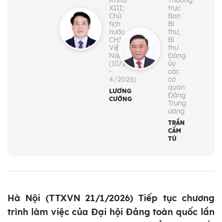
Khóa
Thường
XIII;
trực
Chủ
Ban
tịch
Bí
nước
thư;
CHXHCN
Bí
Việt
thư
Nam
Đảng
(10/2024
ủy
-
các
4/2026)
cơ
quan
LƯƠNG
Đảng
CƯỜNG
Trung
ương
TRẦN
CẨM
TÚ
Hà Nội (TTXVN 21/1/2026) Tiếp tục chương
trình làm việc của Đại hội Đảng toàn quốc lần