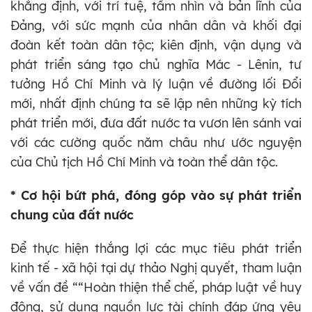
khẳng định, với trí tuệ, tầm nhìn và bản lĩnh của
Đảng, với sức mạnh của nhân dân và khối đại
đoàn kết toàn dân tộc; kiên định, vận dụng và
phát triển sáng tạo chủ nghĩa Mác - Lênin, tư
tưởng Hồ Chí Minh và lý luận về đường lối Đổi
mới, nhất định chúng ta sẽ lập nên những kỳ tích
phát triển mới, đưa đất nước ta vươn lên sánh vai
với các cường quốc năm châu như ước nguyện
của Chủ tịch Hồ Chí Minh và toàn thể dân tộc.
* Cơ hội bứt phá, đóng góp vào sự phát triển
chung của đất nước
Để thực hiện thắng lợi các mục tiêu phát triển
kinh tế - xã hội tại dự thảo Nghị quyết, tham luận
về vấn đề ““Hoàn thiện thể chế, pháp luật về huy
động, sử dụng nguồn lực tài chính đáp ứng yêu