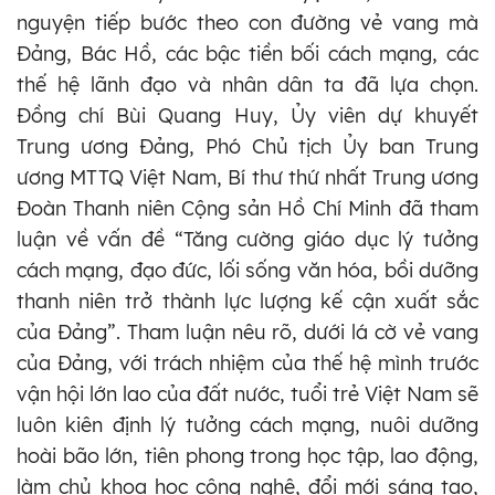
nguyện tiếp bước theo con đường vẻ vang mà
Đảng, Bác Hồ, các bậc tiền bối cách mạng, các
thế hệ lãnh đạo và nhân dân ta đã lựa chọn.
Đồng chí Bùi Quang Huy, Ủy viên dự khuyết
Trung ương Đảng, Phó Chủ tịch Ủy ban Trung
ương MTTQ Việt Nam, Bí thư thứ nhất Trung ương
Đoàn Thanh niên Cộng sản Hồ Chí Minh đã tham
luận về vấn đề “Tăng cường giáo dục lý tưởng
cách mạng, đạo đức, lối sống văn hóa, bồi dưỡng
thanh niên trở thành lực lượng kế cận xuất sắc
của Đảng”. Tham luận nêu rõ, dưới lá cờ vẻ vang
của Đảng, với trách nhiệm của thế hệ mình trước
vận hội lớn lao của đất nước, tuổi trẻ Việt Nam sẽ
luôn kiên định lý tưởng cách mạng, nuôi dưỡng
hoài bão lớn, tiên phong trong học tập, lao động,
làm chủ khoa học công nghệ, đổi mới sáng tạo,