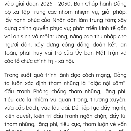
vào giai đoạn 2026 - 2030, Ban Chấp hành Đảng
bộ xã tập trung các nhóm nhiệm vụ, giải pháp:
lấy hạnh phúc của Nhân dân làm trung tâm; xây
dựng chính quyền phục vụ; phát triển kinh tế gắn
với an sinh và môi trường, nâng cao thu nhập cho
người dân; xây dựng cộng đồng đoàn kết, an
toàn, phát huy vai trò của Ủy ban Mặt trận và
các tổ chức chính trị - xã hội.
Trong suốt quá trình lãnh đạo cách mạng, Đảng
ta luôn xác định tham nhũng là “giặc nội xâm”;
đấu tranh Phòng chống tham nhũng, lãng phí,
tiêu cực là nhiệm vụ quan trọng, thường xuyên,
vừa cấp bách, vừa lâu dài. Để tiếp tục đẩy mạnh,
kiên quyết, kiên trì đấu tranh ngăn chặn, đẩy lùi
tham nhũng, lãng phí, tiêu cực, tham luận về vấn