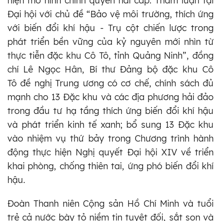
hiện mô hình chính quyền hai cấp. Tham luận tại
Đại hội với chủ đề “Bảo vệ môi trường, thích ứng
với biến đổi khí hậu - Trụ cột chiến lược trong
phát triển bền vững của kỷ nguyên mới nhìn từ
thực tiễn đặc khu Cô Tô, tỉnh Quảng Ninh”, đồng
chí Lê Ngọc Hân, Bí thư Đảng bộ đặc khu Cô
Tô đề nghị Trung ương có cơ chế, chính sách đủ
mạnh cho 13 Đặc khu và các địa phương hải đảo
trong đầu tư hạ tầng thích ứng biến đổi khí hậu
và phát triển kinh tế xanh; bổ sung 13 Đặc khu
vào nhiệm vụ thứ bảy trong Chương trình hành
động thực hiện Nghị quyết Đại hội XIV về triển
khai phòng, chống thiên tai, ứng phó biến đổi khí
hậu.
Đoàn Thanh niên Cộng sản Hồ Chí Minh và tuổi
trẻ cả nước bày tỏ niềm tin tuyệt đối, sắt son và