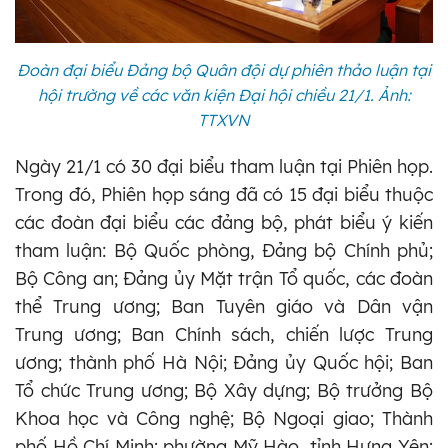
Đoàn đại biểu Đảng bộ Quân đội dự phiên thảo luận tại
hội trường về các văn kiện Đại hội chiều 21/1. Ảnh:
TTXVN
Ngày 21/1 có 30 đại biểu tham luận tại Phiên họp.
Trong đó, Phiên họp sáng đã có 15 đại biểu thuộc
các đoàn đại biểu các đảng bộ, phát biểu ý kiến
tham luận: Bộ Quốc phòng, Đảng bộ Chính phủ;
Bộ Công an; Đảng ủy Mặt trận Tổ quốc, các đoàn
thể Trung ương; Ban Tuyên giáo và Dân vận
Trung ương; Ban Chính sách, chiến lược Trung
ương; thành phố Hà Nội; Đảng ủy Quốc hội; Ban
Tổ chức Trung ương; Bộ Xây dựng; Bộ trưởng Bộ
Khoa học và Công nghệ; Bộ Ngoại giao; Thành
phố Hồ Chí Minh; phường Mỹ Hào, tỉnh Hưng Yên;