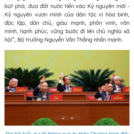
bứt phá, đưa đất nước tiến vào Kỷ nguyên mới -
Kỷ nguyên vươn mình của dân tộc vì hòa bình,
độc lập, dân chủ, giàu mạnh, phồn vinh, văn
minh, hạnh phúc, vững bước đi lên chủ nghĩa xã
hội”, Bộ trưởng Nguyễn Văn Thắng nhấn mạnh.
Đại hội biểu quyết thông qua dự thảo Chương trình điều