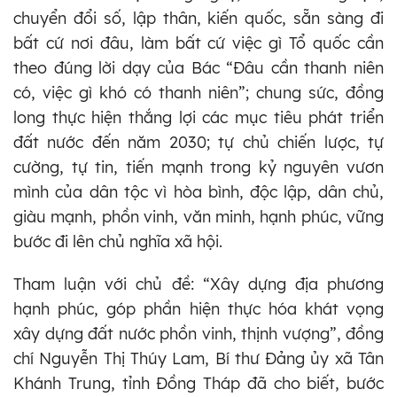
chuyển đổi số, lập thân, kiến quốc, sẵn sàng đi
bất cứ nơi đâu, làm bất cứ việc gì Tổ quốc cần
theo đúng lời dạy của Bác “Đâu cần thanh niên
có, việc gì khó có thanh niên”; chung sức, đồng
long thực hiện thắng lợi các mục tiêu phát triển
đất nước đến năm 2030; tự chủ chiến lược, tự
cường, tự tin, tiến mạnh trong kỷ nguyên vươn
mình của dân tộc vì hòa bình, độc lập, dân chủ,
giàu mạnh, phồn vinh, văn minh, hạnh phúc, vững
bước đi lên chủ nghĩa xã hội.
Tham luận với chủ đề: “Xây dựng địa phương
hạnh phúc, góp phần hiện thực hóa khát vọng
xây dựng đất nước phồn vinh, thịnh vượng”, đồng
chí Nguyễn Thị Thúy Lam, Bí thư Đảng ủy xã Tân
Khánh Trung, tỉnh Đồng Tháp đã cho biết, bước