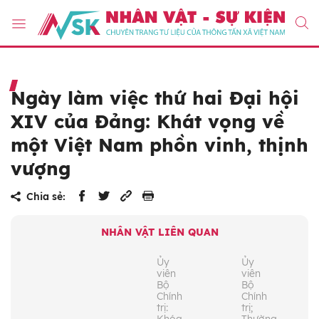
Ngày làm việc thứ hai Đại hội
XIV của Đảng: Khát vọng về
một Việt Nam phồn vinh, thịnh
vượng
Chia sẻ:
NHÂN VẬT LIÊN QUAN
Ủy
Ủy
viên
viên
Bộ
Bộ
Chính
Chính
trị:
trị;