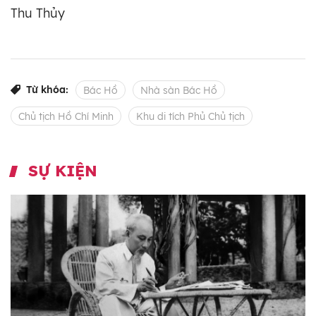
Thu Thủy
Từ khóa:
Bác Hồ
Nhà sàn Bác Hồ
Chủ tịch Hồ Chí Minh
Khu di tích Phủ Chủ tịch
SỰ KIỆN