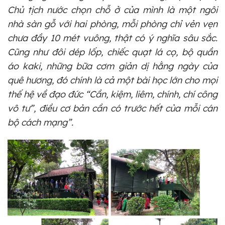
Chủ tịch nước chọn chỗ ở của mình là một ngôi
nhà sàn gỗ với hai phòng, mỗi phòng chỉ vẻn vẹn
chưa đầy 10 mét vuông, thật có ý nghĩa sâu sắc.
Cũng như đôi dép lốp, chiếc quạt lá cọ, bộ quần
áo kaki, những bữa cơm giản dị hằng ngày của
quê hương, đó chính là cả một bài học lớn cho mọi
thế hệ về đạo đức “Cần, kiệm, liêm, chính, chí công
vô tư”, điều cơ bản cần có trước hết của mỗi cán
bộ cách mạng”.