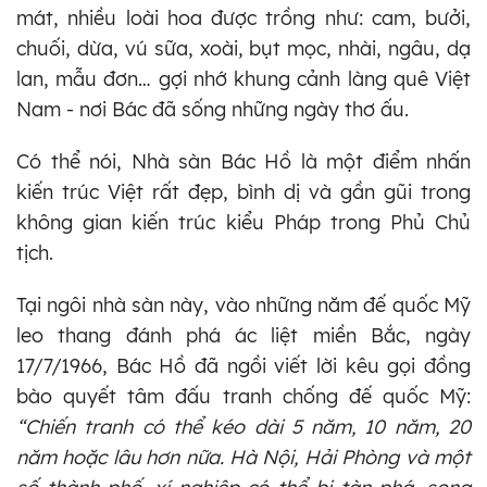
mát, nhiều loài hoa được trồng như: cam, bưởi,
chuối, dừa, vú sữa, xoài, bụt mọc, nhài, ngâu, dạ
lan, mẫu đơn… gợi nhớ khung cảnh làng quê Việt
Nam - nơi Bác đã sống những ngày thơ ấu.
Có thể nói, Nhà sàn Bác Hồ là một điểm nhấn
kiến trúc Việt rất đẹp, bình dị và gần gũi trong
không gian kiến trúc kiểu Pháp trong Phủ Chủ
tịch.
Tại ngôi nhà sàn này, vào những năm đế quốc Mỹ
leo thang đánh phá ác liệt miền Bắc, ngày
17/7/1966, Bác Hồ đã ngồi viết lời kêu gọi đồng
bào quyết tâm đấu tranh chống đế quốc Mỹ:
“Chiến tranh có thể kéo dài 5 năm, 10 năm, 20
năm hoặc lâu hơn nữa. Hà Nội, Hải Phòng và một