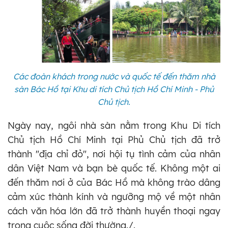
Các đoàn khách trong nước và quốc tế đến thăm nhà
sàn Bác Hồ tại Khu di tích Chủ tịch Hồ Chí Minh - Phủ
Chủ tịch.
Ngày nay, ngôi nhà sàn nằm trong Khu Di tích
Chủ tịch Hồ Chí Minh tại Phủ Chủ tịch đã trở
thành "địa chỉ đỏ", nơi hội tụ tình cảm của nhân
dân Việt Nam và bạn bè quốc tế. Không một ai
đến thăm nơi ở của Bác Hồ mà không trào dâng
cảm xúc thành kính và ngưỡng mộ về một nhân
cách văn hóa lớn đã trở thành huyền thoại ngay
trong cuộc sống đời thường./.