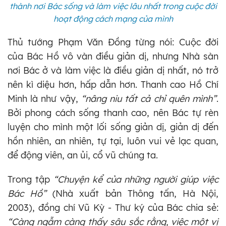
thành nơi Bác sống và làm việc lâu nhất trong cuộc đời
hoạt động cách mạng của mình
Thủ tướng Phạm Văn Đồng từng nói: Cuộc đời
của Bác Hồ vô vàn điều giản dị, nhưng Nhà sàn
nơi Bác ở và làm việc là điều giản dị nhất, nó trở
nên kì diệu hơn, hấp dẫn hơn. Thanh cao Hồ Chí
Minh là như vậy,
“nâng niu tất cả chỉ quên mình”
.
Bởi phong cách sống thanh cao, nên Bác tự rèn
luyện cho mình một lối sống giản dị, giản dị đến
hồn nhiên, an nhiên, tự tại, luôn vui vẻ lạc quan,
để động viên, an ủi, cổ vũ chúng ta.
Trong tập
“Chuyện kể của những người giúp việc
Bác Hồ”
(Nhà xuất bản Thông tấn, Hà Nội,
2003), đồng chí Vũ Kỳ - Thư ký của Bác chia sẻ:
“Càng ngẫm càng thấy sâu sắc rằng, việc một vị