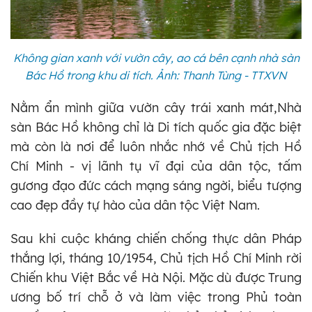
Không gian xanh với vườn cây, ao cá bên cạnh nhà sàn
Bác Hồ trong khu di tích. Ảnh: Thanh Tùng - TTXVN
Nằm ẩn mình giữa vườn cây trái xanh mát,Nhà
sàn Bác Hồ không chỉ là Di tích quốc gia đặc biệt
mà còn là nơi để luôn nhắc nhớ về Chủ tịch Hồ
Chí Minh - vị lãnh tụ vĩ đại của dân tộc, tấm
gương đạo đức cách mạng sáng ngời, biểu tượng
cao đẹp đầy tự hào của dân tộc Việt Nam.
Sau khi cuộc kháng chiến chống thực dân Pháp
thắng lợi, tháng 10/1954, Chủ tịch Hồ Chí Minh rời
Chiến khu Việt Bắc về Hà Nội. Mặc dù được Trung
ương bố trí chỗ ở và làm việc trong Phủ toàn