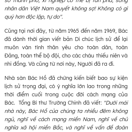
số thành phố, xí nghiệp có thể bị tàn phá, song
nhân dân Việt Nam quyết không sợ! Không có gì
quý hơn độc lập, tự do".
Cũng tại nơi đây, từ năm 1965 đến năm 1969, Bác
đã dành thời gian viết bản Di chúc lịch sử để lại
muôn vàn tình thân yêu cho toàn dân, toàn
Đảng, toàn thể bộ đội, cho các cháu thiếu niên và
nhi đồng. Và cũng từ nơi này, Người đã ra đi.
Nhà sàn Bác Hồ đã chứng kiến biết bao sự kiện
lịch sử trọng đại, có ý nghĩa lớn lao trong những
thời điểm cuối trong cuộc đời cách mạng của
Bác. Tổng Bí thư Trường Chinh đã viết:
"Dưới mái
nhà này, Bác Hồ của chúng ta nhiều đêm không
ngủ, nghĩ về cách mạng miền Nam, nghĩ về chủ
nghĩa xã hội miền Bắc, và nghĩ về vấn đề đoàn