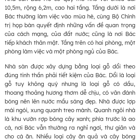
10,5m, rộng 6,2m, cao hai tầng. Tầng dưới là nơi
Bác thường làm việc vào mùa hè, cùng Bộ Chính
trị họp bàn quyết định những vấn đề quan trọng
của cách mạng, của đất nước; cũng là nơi Bác
tiếp khách thân mật. Tầng trên có hai phòng, một
phòng làm việc và một phòng ngủ của Bác.
Nhà sàn được xây dựng bằng loại gỗ dổi theo
đúng tinh thần phải tiết kiệm của Bác. Dổi là loại
gỗ tuy không quý nhưng là loại gỗ có dầu,
thoang thoảng hương thơm dễ chịu, có vân đánh
bóng nên lên nước mầu sáng đẹp. Nhà được lợp
mái ngói, xung quanh treo mành. Quanh ngôi nhà
là khu vườn rợp bóng cây xanh; phía trước là ao
cá, nơi Bác vẫn thường ra nghỉ ngơi, thư giãn và
cho cá ăn. Nhiều loại cây ăn quả và cây bóng