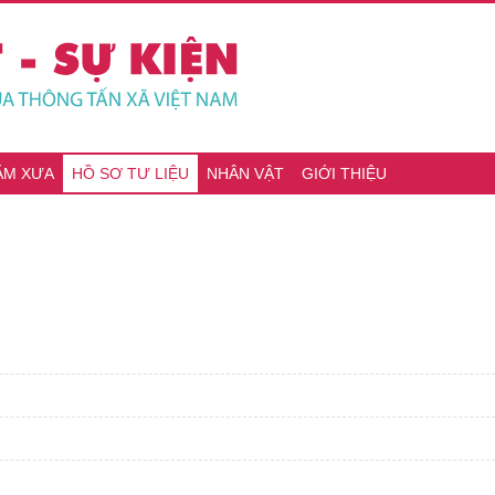
ĂM XƯA
HỒ SƠ TƯ LIỆU
NHÂN VẬT
GIỚI THIỆU