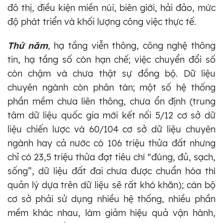
đô thị, điều kiện miền núi, biên giới, hải đảo, mức
độ phát triển và khối lượng công việc thực tế.
Thứ năm
, hạ tầng viễn thông, công nghệ thông
tin, hạ tầng số còn hạn chế; việc chuyển đổi số
còn chậm và chưa thật sự đồng bộ. Dữ liệu
chuyên ngành còn phân tán; một số hệ thống
phần mềm chưa liên thông, chưa ổn định (trung
tâm dữ liệu quốc gia mới kết nối 5/12 cơ sở dữ
liệu chiến lược và 60/104 cơ sở dữ liệu chuyên
ngành hay cả nước có 106 triệu thửa đất nhưng
chỉ có 23,5 triệu thửa đạt tiêu chí “đúng, đủ, sạch,
sống”, dữ liệu đất đai chưa được chuẩn hóa thì
quản lý dựa trên dữ liệu sẽ rất khó khăn); cán bộ
cơ sở phải sử dụng nhiều hệ thống, nhiều phần
mềm khác nhau, làm giảm hiệu quả vận hành,