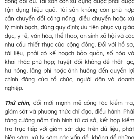
công dôi dư. Tài sản còn sử dụng được phải được
tận dụng hiệu quả. Tài sản không còn phù hợp
cần chuyển đổi công năng, điều chuyển hoặc xử
lý minh bạch, đúng quy định; ưu tiên phục vụ giáo
dục, y tế, văn hóa, thể thao, an sinh xã hội và các
nhu cầu thiết thực của cộng đồng. Đối với hồ sơ,
tài liệu, phải có kế hoạch bảo quản, số hóa và
khai thác phù hợp; tuyệt đối không để thất lạc,
hư hỏng, lãng phí hoặc ảnh hưởng đến quyền lợi
chính đáng của tổ chức, người dân và doanh
nghiệp.
Thứ chín
, đổi mới mạnh mẽ công tác kiểm tra,
giám sát và phương thức chỉ đạo, điều hành. Phải
tăng cường nắm tình hình từ cơ sở, kết hợp kiểm
tra trực tiếp với giám sát dựa trên dữ liệu, phát
hiện sớm, xử lý sớm các vấn đề, không để những