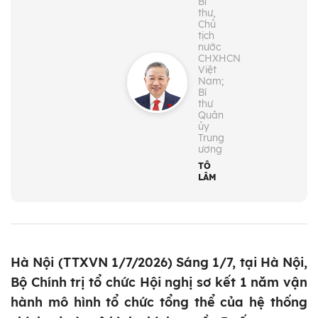
Bí
thư,
Chủ
tịch
nước
CHXHCN
Việt
Nam;
Bí
thư
Quân
ủy
Trung
ương
TÔ
LÂM
Hà Nội (TTXVN 1/7/2026) Sáng 1/7, tại Hà Nội,
Bộ Chính trị tổ chức Hội nghị sơ kết 1 năm vận
hành mô hình tổ chức tổng thể của hệ thống