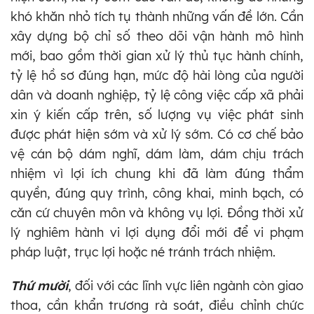
khó khăn nhỏ tích tụ thành những vấn đề lớn. Cần
xây dựng bộ chỉ số theo dõi vận hành mô hình
mới, bao gồm thời gian xử lý thủ tục hành chính,
tỷ lệ hồ sơ đúng hạn, mức độ hài lòng của người
dân và doanh nghiệp, tỷ lệ công việc cấp xã phải
xin ý kiến cấp trên, số lượng vụ việc phát sinh
được phát hiện sớm và xử lý sớm. Có cơ chế bảo
vệ cán bộ dám nghĩ, dám làm, dám chịu trách
nhiệm vì lợi ích chung khi đã làm đúng thẩm
quyền, đúng quy trình, công khai, minh bạch, có
căn cứ chuyên môn và không vụ lợi. Đồng thời xử
lý nghiêm hành vi lợi dụng đổi mới để vi phạm
pháp luật, trục lợi hoặc né tránh trách nhiệm.
Thứ mười
, đối với các lĩnh vực liên ngành còn giao
thoa, cần khẩn trương rà soát, điều chỉnh chức