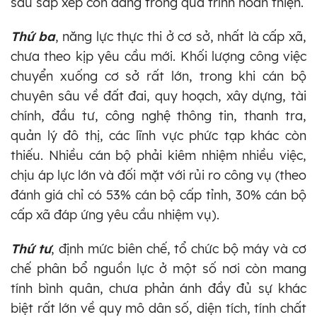
sau sắp xếp còn đang trong quá trình hoàn thiện.
Thứ ba
, năng lực thực thi ở cơ sở, nhất là cấp xã,
chưa theo kịp yêu cầu mới. Khối lượng công việc
chuyển xuống cơ sở rất lớn, trong khi cán bộ
chuyên sâu về đất đai, quy hoạch, xây dựng, tài
chính, đầu tư, công nghệ thông tin, thanh tra,
quản lý đô thị, các lĩnh vực phức tạp khác còn
thiếu. Nhiều cán bộ phải kiêm nhiệm nhiều việc,
chịu áp lực lớn và đối mặt với rủi ro công vụ (theo
đánh giá chỉ có 53% cán bộ cấp tỉnh, 30% cán bộ
cấp xã đáp ứng yêu cầu nhiệm vụ).
Thứ tư
, định mức biên chế, tổ chức bộ máy và cơ
chế phân bổ nguồn lực ở một số nơi còn mang
tính bình quân, chưa phản ánh đầy đủ sự khác
biệt rất lớn về quy mô dân số, diện tích, tính chất