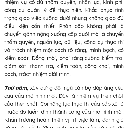
nhiệm vụ có đủ thẩm quyền, nhân lực, kinh phí,
công cụ quản lý để thực hiện. Khắc phục tình
trạng giao việc xuống dưới nhưng không giao đủ
điều kiện cần thiết. Phân cấp không phải là
chuyển gánh nặng xuống cấp dưới mà là chuyển
thẩm quyền, nguồn lực, dữ liệu, công cụ thực thi
và trách nhiệm một cách rõ ràng, minh bạch, có
kiểm soát. Đồng thời, phải tăng cường kiểm tra,
giám sát, thanh tra, kiểm toán, công khai, minh
bạch, trách nhiệm giải trình.
Thứ năm
, xây dựng đội ngũ cán bộ đáp ứng yêu
cầu của mô hình mới. Đây là nhiệm vụ then chốt
của then chốt. Coi năng lực thực thi của cấp xã là
thước đo kiểm định thành công của mô hình mới.
Khẩn trương hoàn thiện vị trí việc làm, đánh giá
năng lực, sở trường, kinh nghiệm của cán bộ để