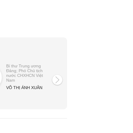
Bí thư Trung ương
Bí thư Trung ương
Đảng; Phó Chủ tịch
Đảng; Phó Thủ tướng
nước CHXHCN Việt
Chính phủ
Nam
PHẠM THỊ THANH
VÕ THỊ ÁNH XUÂN
TRÀ