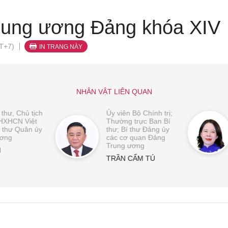
rung ương Đảng khóa XIV
T+7)
IN TRANG NÀY
NHÂN VẬT LIÊN QUAN
 thư, Chủ tịch
Ủy viên Bộ Chính trị;
HXHCN Việt
Thường trực Ban Bí
 thư Quân ủy
thư; Bí thư Đảng ủy
ương
các cơ quan Đảng
Trung ương
M
TRẦN CẨM TÚ