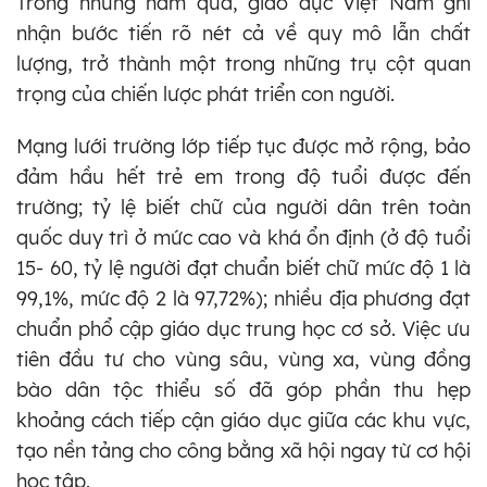
Trong những năm qua, giáo dục Việt Nam ghi
nhận bước tiến rõ nét cả về quy mô lẫn chất
lượng, trở thành một trong những trụ cột quan
trọng của chiến lược phát triển con người.
Mạng lưới trường lớp tiếp tục được mở rộng, bảo
đảm hầu hết trẻ em trong độ tuổi được đến
trường; tỷ lệ biết chữ của người dân trên toàn
quốc duy trì ở mức cao và khá ổn định (ở độ tuổi
15- 60, tỷ lệ người đạt chuẩn biết chữ mức độ 1 là
99,1%, mức độ 2 là 97,72%); nhiều địa phương đạt
chuẩn phổ cập giáo dục trung học cơ sở. Việc ưu
tiên đầu tư cho vùng sâu, vùng xa, vùng đồng
bào dân tộc thiểu số đã góp phần thu hẹp
khoảng cách tiếp cận giáo dục giữa các khu vực,
tạo nền tảng cho công bằng xã hội ngay từ cơ hội
học tập.