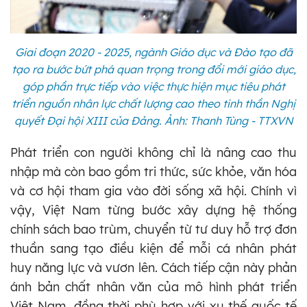
Giai đoạn 2020 - 2025, ngành Giáo dục và Đào tạo đã
tạo ra bước bứt phá quan trọng trong đổi mới giáo dục,
góp phần trực tiếp vào việc thực hiện mục tiêu phát
triển nguồn nhân lực chất lượng cao theo tinh thần Nghị
quyết Đại hội XIII của Đảng. Ảnh: Thanh Tùng - TTXVN
Phát triển con người không chỉ là nâng cao thu
nhập mà còn bao gồm tri thức, sức khỏe, văn hóa
và cơ hội tham gia vào đời sống xã hội. Chính vì
vậy, Việt Nam từng bước xây dựng hệ thống
chính sách bao trùm, chuyển từ tư duy hỗ trợ đơn
thuần sang tạo điều kiện để mỗi cá nhân phát
huy năng lực và vươn lên. Cách tiếp cận này phản
ánh bản chất nhân văn của mô hình phát triển
Việt Nam, đồng thời phù hợp với xu thế quốc tế