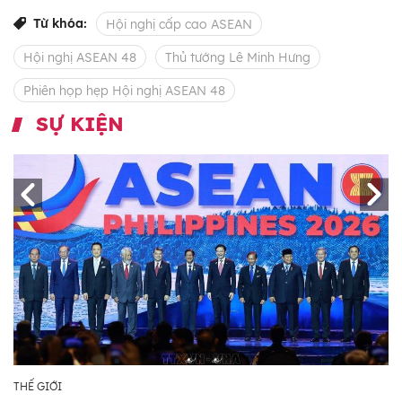
Từ khóa:
Hội nghị cấp cao ASEAN
Hội nghị ASEAN 48
Thủ tướng Lê Minh Hưng
Phiên họp hẹp Hội nghị ASEAN 48
SỰ KIỆN
THẾ GIỚI