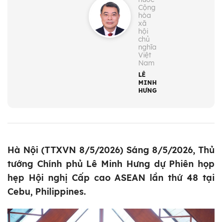
Cộng
hòa
xã
hội
chủ
nghĩa
Việt
Nam
LÊ
MINH
HƯNG
Hà Nội (TTXVN 8/5/2026) Sáng 8/5/2026, Thủ
tướng Chính phủ Lê Minh Hưng dự Phiên họp
hẹp Hội nghị Cấp cao ASEAN lần thứ 48 tại
Cebu, Philippines.