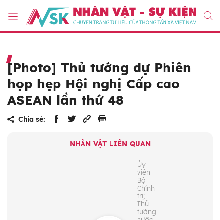
[Photo] Thủ tướng dự Phiên
họp hẹp Hội nghị Cấp cao
ASEAN lần thứ 48
Chia sẻ:
NHÂN VẬT LIÊN QUAN
Ủy
viên
Bộ
Chính
trị;
Thủ
tướng
nước