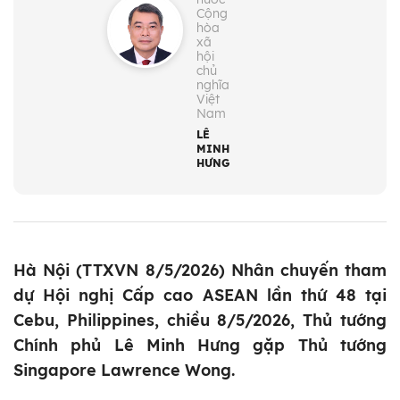
Cộng
hòa
xã
hội
chủ
nghĩa
Việt
Nam
LÊ
MINH
HƯNG
Hà Nội (TTXVN 8/5/2026) Nhân chuyến tham
dự Hội nghị Cấp cao ASEAN lần thứ 48 tại
Cebu, Philippines, chiều 8/5/2026, Thủ tướng
Chính phủ Lê Minh Hưng gặp Thủ tướng
Singapore Lawrence Wong.