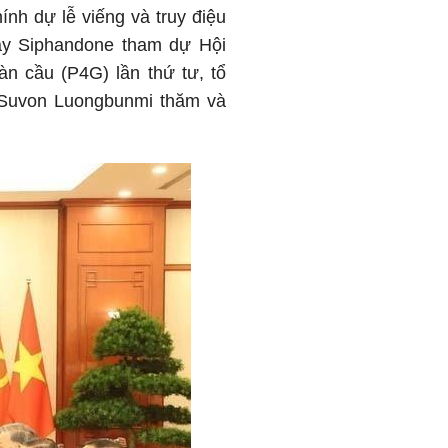
h dự lễ viếng và truy điệu
ay Siphandone tham dự Hội
àn cầu (P4G) lần thứ tư, tổ
o Suvon Luongbunmi thăm và