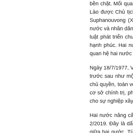
bền chặt. Mối qua
Lào được Chủ tịc
Suphanouvong (Xu
nước và nhân dân 
luật phát triển c
hạnh phúc. Hai nư
quan hệ hai nước 
Ngày 18/7/1977, V
trước sau như một
chủ quyền, toàn v
cơ sở chính trị, 
cho sự nghiệp xâ
Hai nước nâng cấp
2/2019. Đây là dấ
giữa hai nước