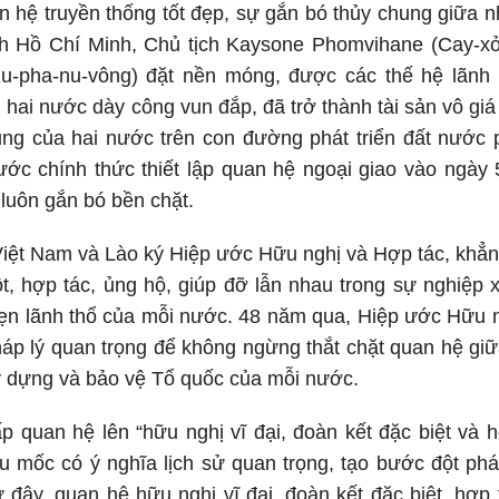
n hệ truyền thống tốt đẹp, sự gắn bó thủy chung giữa 
h Hồ Chí Minh, Chủ tịch Kaysone Phomvihane (Cay-xỏ
-pha-nu-vông) đặt nền móng, được các thế hệ lãnh 
hai nước dày công vun đắp, đã trở thành tài sản vô giá 
hung của hai nước trên con đường phát triển đất nước
ớc chính thức thiết lập quan hệ ngoại giao vào ngày 
luôn gắn bó bền chặt.
iệt Nam và Lào ký Hiệp ước Hữu nghị và Hợp tác, khẳng
, hợp tác, ủng hộ, giúp đỡ lẫn nhau trong sự nghiệp 
ẹn lãnh thổ của mỗi nước. 48 năm qua, Hiệp ước Hữu n
pháp lý quan trọng để không ngừng thắt chặt quan hệ gi
y dựng và bảo vệ Tổ quốc của mỗi nước.
 quan hệ lên “hữu nghị vĩ đại, đoàn kết đặc biệt và h
u mốc có ý nghĩa lịch sử quan trọng, tạo bước đột pha
. Từ đây, quan hệ hữu nghị vĩ đại, đoàn kết đặc biệt, hợ