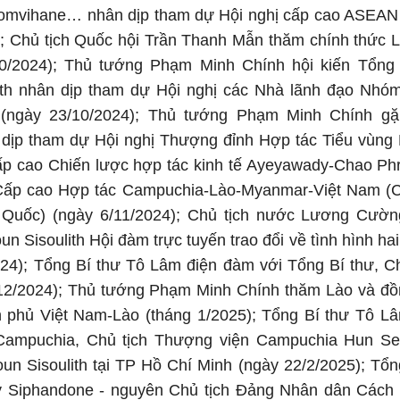
vihane… nhân dịp tham dự Hội nghị cấp cao ASEAN lầ
); Chủ tịch Quốc hội Trần Thanh Mẫn thăm chính thức 
0/2024); Thủ tướng Phạm Minh Chính hội kiến Tổng 
ith nhân dịp tham dự Hội nghị các Nhà lãnh đạo Nh
 (ngày 23/10/2024); Thủ tướng Phạm Minh Chính g
dịp tham dự Hội nghị Thượng đỉnh Hợp tác Tiểu vùn
Cấp cao Chiến lược hợp tác kinh tế Ayeyawady-Chao 
 Cấp cao Hợp tác Campuchia-Lào-Myanmar-Việt Nam (CL
Quốc) (ngày 6/11/2024); Chủ tịch nước Lương Cường
n Sisoulith Hội đàm trực tuyến trao đổi về tình hình h
024); Tổng Bí thư Tô Lâm điện đàm với Tổng Bí thư, C
/12/2024); Thủ tướng Phạm Minh Chính thăm Lào và đồn
h phủ Việt Nam-Lào (tháng 1/2025); Tổng Bí thư Tô Lâ
ampuchia, Chủ tịch Thượng viện Campuchia Hun Sen
un Sisoulith tại TP Hồ Chí Minh (ngày 22/2/2025); Tổ
 Siphandone - nguyên Chủ tịch Đảng Nhân dân Cách 