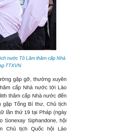
ủ tịch nước Tô Lâm thăm cấp Nhà
áng-TTXVN
cường gặp gỡ, thường xuyên
 thăm cấp Nhà nước tới Lào
ulith thăm cấp Nhà nước đến
 gặp Tổng Bí thư, Chủ tịch
ữ lần thứ 19 tại Pháp (ngày
o Sonexay Siphandone, hội
ến Chủ tịch Quốc hội Lào