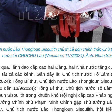
ch nước Lào Thongloun Sisoulith chủ trì Lễ đón chính thức Ch
nước tới CHDCND Lào (Vientiane, 11/7/2024). Ảnh: Nhan S
qua, lãnh đạo cấp cao hai Đảng, hai Nhà nước tăng 
ên tất cả các kênh. Gần đây là: Chủ tịch nước Tô Lâm
2024); Tổng Bí thư, Chủ tịch nước Lào Thongloun Siso
0 đến 13/9/2024); Tổng Bí thư, Chủ tịch nước Tô Lâm
n Sisoulith trong khuôn khổ Hội nghị cấp cao Pháp ng
 tướng Chính phủ Phạm Minh Chính gặp Thủ tướng Là
ư, Chủ tịch nước Lào Thongloun Sisoulith, hội ki