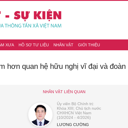
ĂM XƯA
HỒ SƠ TƯ LIỆU
NHÂN VẬT
GIỚI THIỆU
m hơn quan hệ hữu nghị vĩ đại và đoàn k
NHÂN VẬT LIÊN QUAN
Ủy viên Bộ Chính trị:
Khóa XIII; Chủ tịch nước
CHXHCN Việt Nam
(10/2024 - 4/2026)
LƯƠNG CƯỜNG