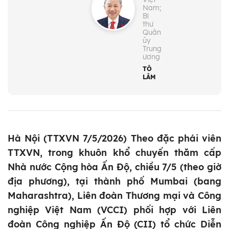
Nam;
Bí
thư
Quân
ủy
Trung
ương
TÔ
LÂM
Hà Nội (TTXVN 7/5/2026) Theo đặc phái viên
TTXVN, trong khuôn khổ chuyến thăm cấp
Nhà nước Cộng hòa Ấn Độ, chiều 7/5 (theo giờ
địa phương), tại thành phố Mumbai (bang
Maharashtra), Liên đoàn Thương mại và Công
nghiệp Việt Nam (VCCI) phối hợp với Liên
đoàn Công nghiệp Ấn Độ (CII) tổ chức Diễn