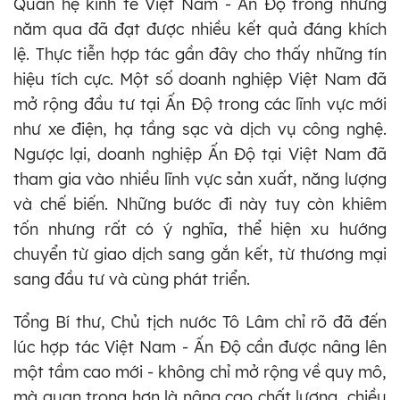
Quan hệ kinh tế Việt Nam - Ấn Độ trong những
năm qua đã đạt được nhiều kết quả đáng khích
lệ. Thực tiễn hợp tác gần đây cho thấy những tín
hiệu tích cực. Một số doanh nghiệp Việt Nam đã
mở rộng đầu tư tại Ấn Độ trong các lĩnh vực mới
như xe điện, hạ tầng sạc và dịch vụ công nghệ.
Ngược lại, doanh nghiệp Ấn Độ tại Việt Nam đã
tham gia vào nhiều lĩnh vực sản xuất, năng lượng
và chế biến. Những bước đi này tuy còn khiêm
tốn nhưng rất có ý nghĩa, thể hiện xu hướng
chuyển từ giao dịch sang gắn kết, từ thương mại
sang đầu tư và cùng phát triển.
Tổng Bí thư, Chủ tịch nước Tô Lâm chỉ rõ đã đến
lúc hợp tác Việt Nam - Ấn Độ cần được nâng lên
một tầm cao mới - không chỉ mở rộng về quy mô,
mà quan trọng hơn là nâng cao chất lượng, chiều