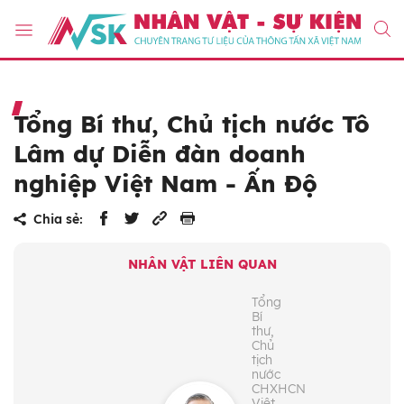
Tổng Bí thư, Chủ tịch nước Tô
Lâm dự Diễn đàn doanh
nghiệp Việt Nam - Ấn Độ
Chia sẻ:
NHÂN VẬT LIÊN QUAN
Tổng
Bí
thư,
Chủ
tịch
nước
CHXHCN
Việt