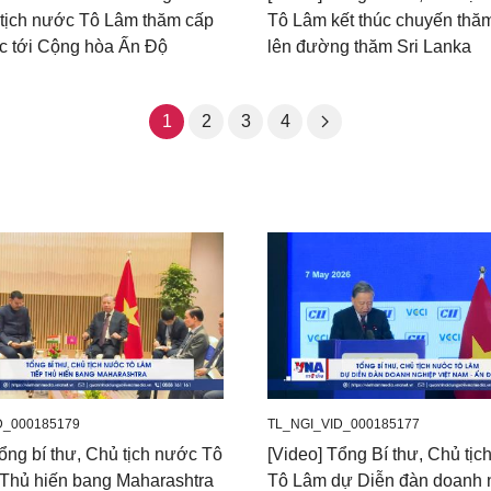
 tịch nước Tô Lâm thăm cấp
Tô Lâm kết thúc chuyến thă
 tới Cộng hòa Ấn Độ
lên đường thăm Sri Lanka
1
2
3
4
D_000185179
TL_NGI_VID_000185177
ổng bí thư, Chủ tịch nước Tô
[Video] Tổng Bí thư, Chủ tị
 Thủ hiến bang Maharashtra
Tô Lâm dự Diễn đàn doanh 