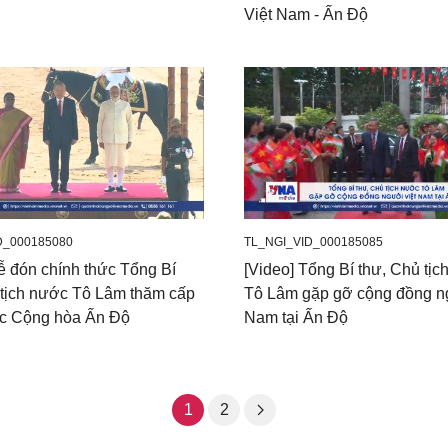
Việt Nam - Ấn Độ
D_000185080
TL_NGI_VID_000185085
ễ đón chính thức Tổng Bí
[Video] Tổng Bí thư, Chủ tị
 tịch nước Tô Lâm thăm cấp
Tô Lâm gặp gỡ cộng đồng n
c Cộng hòa Ấn Độ
Nam tại Ấn Độ
1
2