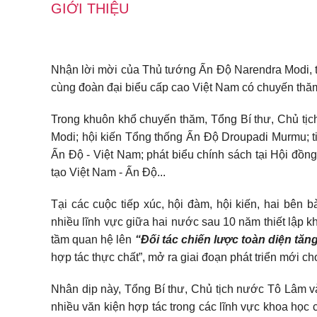
GIỚI THIỆU
Nhận lời mời của Thủ tướng Ấn Độ Narendra Modi, t
cùng đoàn đại biểu cấp cao Việt Nam có chuyến th
Trong khuôn khổ chuyến thăm, Tổng Bí thư, Chủ t
Modi; hội kiến Tổng thống Ấn Độ Droupadi Murmu; t
Ấn Độ - Việt Nam; phát biểu chính sách tại Hội đồn
tạo Việt Nam - Ấn Độ...
Tại các cuộc tiếp xúc, hội đàm, hội kiến, hai bên 
nhiều lĩnh vực giữa hai nước sau 10 năm thiết lập kh
tầm quan hệ lên
“Đối tác chiến lược toàn diện tă
hợp tác thực chất”, mở ra giai đoạn phát triển mới 
Nhân dịp này, Tổng Bí thư, Chủ tịch nước Tô Lâm v
nhiều văn kiện hợp tác trong các lĩnh vực khoa học cô