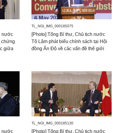
TL_NGI_IMG_000185075
ch nước
[Photo] Tổng Bí thư, Chủ tịch nước
ộ chứng
Tô Lâm phát biểu chính sách tại Hội
ác giữa
đồng Ấn Độ về các vấn đề thế giới
TL_NGI_IMG_000185130
ch nước
[Photo] Tổng Bí thư, Chủ tịch nước