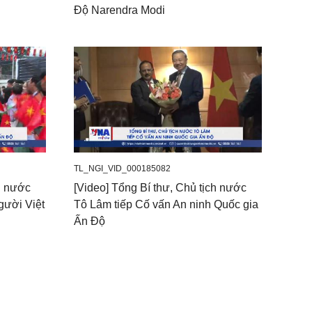
Độ Narendra Modi
TL_NGI_VID_000185082
ch nước
[Video] Tổng Bí thư, Chủ tịch nước
gười Việt
Tô Lâm tiếp Cố vấn An ninh Quốc gia
Ấn Độ