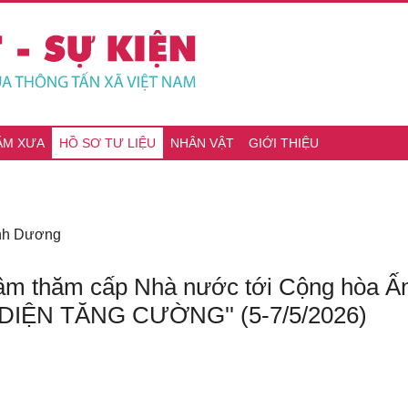
ĂM XƯA
HỒ SƠ TƯ LIỆU
NHÂN VẬT
GIỚI THIỆU
ình Dương
Lâm thăm cấp Nhà nước tới Cộng hòa Ấn
IỆN TĂNG CƯỜNG'' (5-7/5/2026)