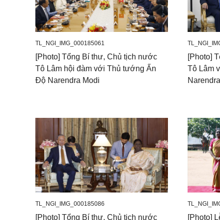
TL_NGI_IMG_000185061
TL_NGI_IM
[Photo] Tổng Bí thư, Chủ tịch nước
[Photo] T
Tô Lâm hội đàm với Thủ tướng Ấn
Tô Lâm v
Độ Narendra Modi
Narendra
TL_NGI_IMG_000185086
TL_NGI_IM
[Photo] Tổng Bí thư, Chủ tịch nước
[Photo] L