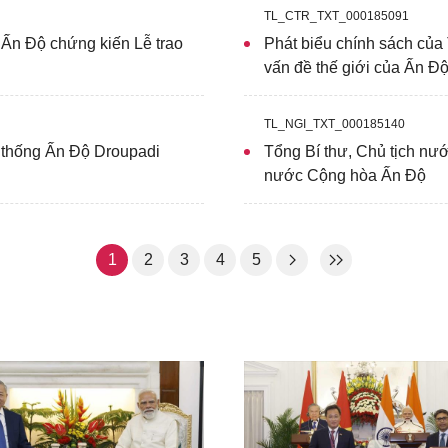
TL_CTR_TXT_000185091
 Ấn Độ chứng kiến Lễ trao
Phát biểu chính sách của
vấn đề thế giới của Ấn Đ
TL_NGI_TXT_000185140
g thống Ấn Độ Droupadi
Tổng Bí thư, Chủ tịch nư
nước Cộng hòa Ấn Độ
1
2
3
4
5