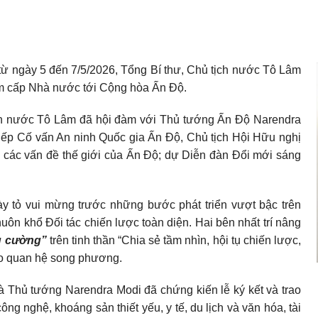
ừ ngày 5 đến 7/5/2026, Tổng Bí thư, Chủ tịch nước Tô Lâm
ăm cấp Nhà nước tới Cộng hòa Ấn Độ.
ịch nước Tô Lâm đã hội đàm với Thủ tướng Ấn Độ Narendra
iếp Cố vấn An ninh Quốc gia Ấn Độ, Chủ tịch Hội Hữu nghị
g các vấn đề thế giới của Ấn Độ; dự Diễn đàn Đổi mới sáng
bày tỏ vui mừng trước những bước phát triển vượt bậc trên
uôn khổ Đối tác chiến lược toàn diện. Hai bên nhất trí nâng
ng cường”
trên tinh thần “Chia sẻ tầm nhìn, hội tụ chiến lược,
cho quan hệ song phương.
à Thủ tướng Narendra Modi đã chứng kiến lễ ký kết và trao
ng nghệ, khoáng sản thiết yếu, y tế, du lịch và văn hóa, tài