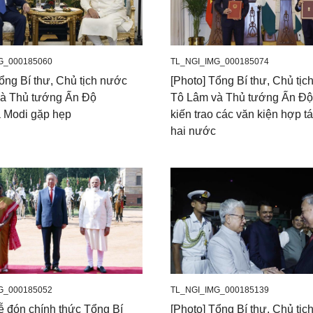
G_000185060
TL_NGI_IMG_000185074
ổng Bí thư, Chủ tịch nước
[Photo] Tổng Bí thư, Chủ tị
à Thủ tướng Ấn Độ
Tô Lâm và Thủ tướng Ấn Đ
 Modi gặp hẹp
kiến trao các văn kiện hợp t
hai nước
G_000185052
TL_NGI_IMG_000185139
ễ đón chính thức Tổng Bí
[Photo] Tổng Bí thư, Chủ tị