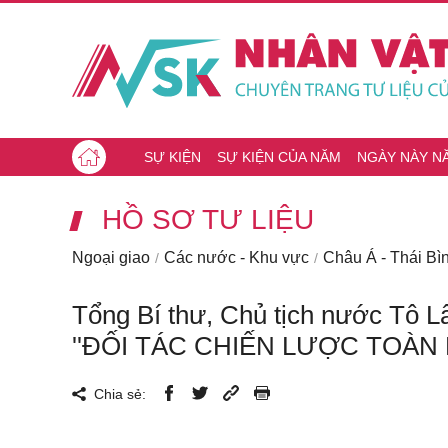
SỰ KIỆN
SỰ KIỆN CỦA NĂM
NGÀY NÀY N
HỒ SƠ TƯ LIỆU
Ngoại giao
Các nước - Khu vực
Châu Á - Thái B
Tổng Bí thư, Chủ tịch nước Tô 
''ĐỐI TÁC CHIẾN LƯỢC TOÀN D
Chia sẻ: