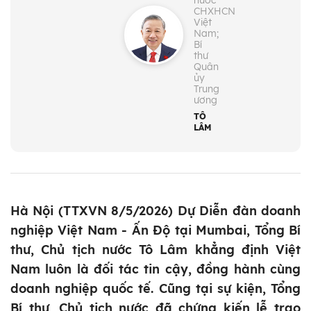
nước
CHXHCN
Việt
Nam;
Bí
thư
Quân
ủy
Trung
ương
TÔ
LÂM
Hà Nội (TTXVN 8/5/2026) Dự Diễn đàn doanh
nghiệp Việt Nam - Ấn Độ tại Mumbai, Tổng Bí
thư, Chủ tịch nước Tô Lâm khẳng định Việt
Nam luôn là đối tác tin cậy, đồng hành cùng
doanh nghiệp quốc tế. Cũng tại sự kiện, Tổng
Bí thư, Chủ tịch nước đã chứng kiến lễ trao