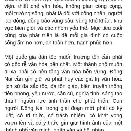
viện, thiết chế văn hóa, không gian công cộng,
môi trường sống, nhất là đối với công nhân, người
lao động, đồng bào vùng sâu, vùng khó khăn, khu
vực biên giới và các nhóm yếu thế. Mục tiêu cuối
cùng của phát triển là để mỗi gia đình có cuộc
sống ấm no hơn, an toàn hơn, hạnh phúc hơn.
Một quốc gia dân tộc muốn trường tồn cần phải
có gốc rễ văn hóa bền chặt. Một thành phố muốn
đi xa phải có nền tảng văn hóa bền vững. Đồng
Nai cần gìn giữ và phát huy các giá trị văn hóa,
lịch sử đa sắc tộc, đa tôn giáo, biến truyền thống
tiên phong, yêu nước, cần cù, nghĩa tình, sáng tạo
thành nguồn lực tinh thần cho phát triển. Con
người Đồng Nai trong giai đoạn mới phải có kỷ
luật, có tri thức, có trách nhiệm, có khát vọng
vươn lên và có ý thức gìn giữ hình ảnh của một
thành phố văn minh, nhân văn và hội nhập.