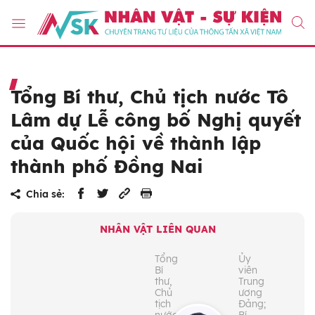
Tổng Bí thư, Chủ tịch nước Tô
Lâm dự Lễ công bố Nghị quyết
của Quốc hội về thành lập
thành phố Đồng Nai
Chia sẻ:
NHÂN VẬT LIÊN QUAN
Tổng
Ủy
Bí
viên
thư,
Trung
Chủ
ương
tịch
Đảng;