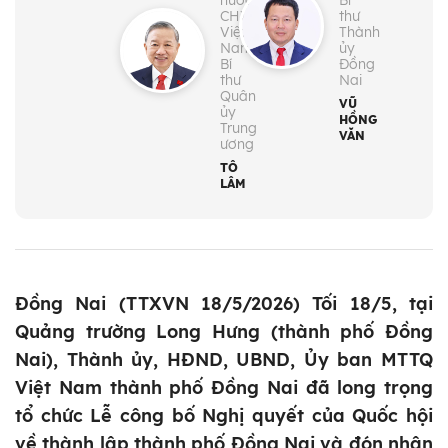
nước
Bí
CHXHCN
thư
Việt
Thành
Nam;
ủy
Bí
Đồng
thư
Nai
Quân
VŨ
ủy
HỒNG
Trung
VĂN
ương
TÔ
LÂM
Đồng Nai (TTXVN 18/5/2026) Tối 18/5, tại
Quảng trường Long Hưng (thành phố Đồng
Nai), Thành ủy, HĐND, UBND, Ủy ban MTTQ
Việt Nam thành phố Đồng Nai đã long trọng
tổ chức Lễ công bố Nghị quyết của Quốc hội
về thành lập thành phố Đồng Nai và đón nhận