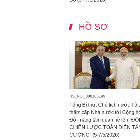
HỒ SƠ
HS_NGI_000185149
Tổng Bí thư, Chủ tịch nước Tô
thăm cấp Nhà nước tới Cộng h
Độ - nâng tầm quan hệ lên ''ĐỐ
CHIẾN LƯỢC TOÀN DIỆN TĂ
CƯỜNG'' (5-7/5/2026)