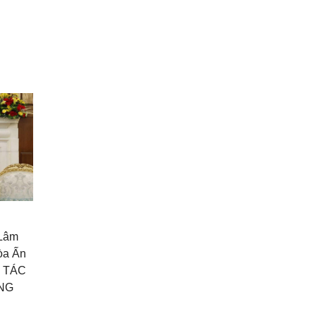
 Lâm
òa Ấn
I TÁC
NG