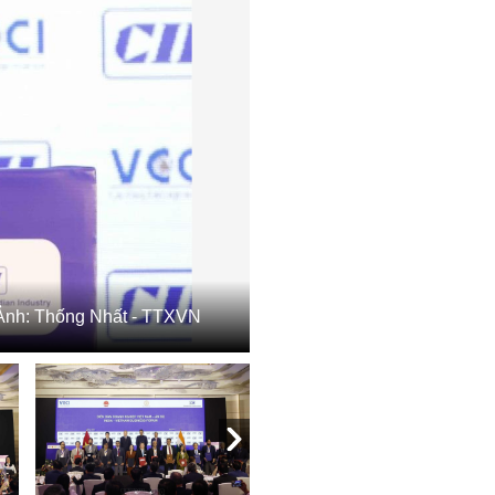
. Ảnh: Thống Nhất - TTXVN