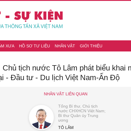
ĂM XƯA
HỒ SƠ TƯ LIỆU
NHÂN VẬT
GIỚI THIỆU
, Chủ tịch nước Tô Lâm phát biểu khai 
 - Đầu tư - Du lịch Việt Nam-Ấn Độ
NHÂN VẬT LIÊN QUAN
Tổng Bí thư, Chủ tịch
nước CHXHCN Việt Nam;
Bí thư Quân ủy Trung
ương
TÔ LÂM