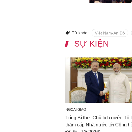
Từ khóa:
Việt Nam-Ấn Độ
SỰ KIỆN
NGOẠI GIAO
Tổng Bí thư, Chủ tịch nước Tô
thăm cấp Nhà nước tới Cộng h
Độ (5 - 7/5/2026)