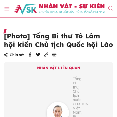
[Photo] Tổng Bí thư Tô Lâm
hội kiến Chủ tịch Quốc hội Lào
Chia sẻ:
NHÂN VẬT LIÊN QUAN
Tổng
Bí
thư,
Chủ
tịch
nước
CHXHCN
Việt
Nam;
Bí