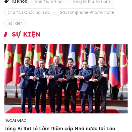
Từ khóa:
Việt Nam-Lào
Tổng Bí thư Tô Lâm
Chủ tịch Quốc hội Lào
Saysomphone Phomvihane
hội kiến
SỰ KIỆN
NGOẠI GIAO
Tổng Bí thư Tô Lâm thăm cấp Nhà nước tới Lào