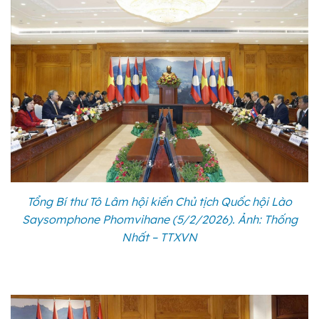
Tổng Bí thư Tô Lâm hội kiến Chủ tịch Quốc hội Lào
Saysomphone Phomvihane (5/2/2026). Ảnh: Thống
Nhất – TTXVN