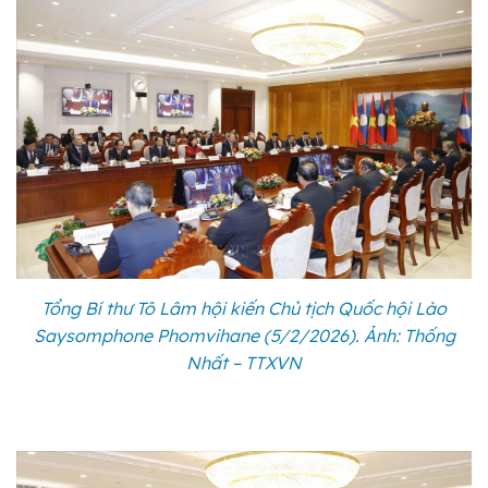
Tổng Bí thư Tô Lâm hội kiến Chủ tịch Quốc hội Lào
Saysomphone Phomvihane (5/2/2026). Ảnh: Thống
Nhất – TTXVN