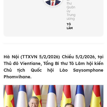
thư
Quân
ủy
Trung
ương
TÔ
LÂM
Hà Nội (TTXVN 5/2/2026) Chiều 5/2/2026, tại
Thủ đô Vientiane, Tổng Bí thư Tô Lâm hội kiến
Chủ tịch Quốc hội Lào Saysomphone
Phomvihane.