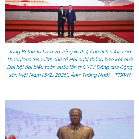
Tổng Bí thư Tô Lâm và Tổng Bí thư, Chủ tịch nước Lào
Thongloun Sisoulith chủ trì Hội nghị thông báo kết quả
Đại hội đại biểu toàn quốc lần thứ XIV Đảng của Cộng
sản Việt Nam (5/2/2026). Ảnh: Thống Nhất – TTXVN