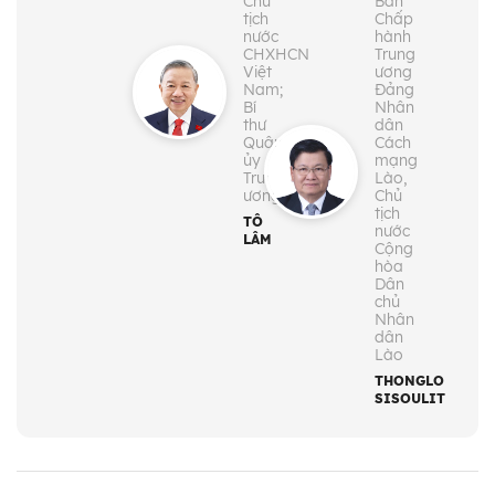
Chủ
Ban
tịch
Chấp
nước
hành
CHXHCN
Trung
Việt
ương
Nam;
Đảng
Bí
Nhân
thư
dân
Quân
Cách
ủy
mạng
Trung
Lào,
ương
Chủ
tịch
TÔ
nước
LÂM
Cộng
hòa
Dân
chủ
Nhân
dân
Lào
THONGLOUN
SISOULITH