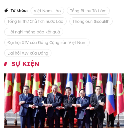
Từ khóa:
Việt Nam-Lào
Tổng Bí thư Tô Lâm
Tổng Bí thư Chủ tịch nước Lào
Thongloun Sisoulith
Hội nghị thông báo kết quả
Đại hội XIV của Đảng Cộng sản Việt Nam
Đại hội XIV của Đảng
SỰ KIỆN