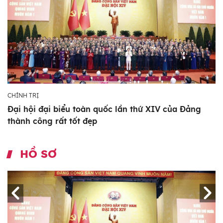
CHÍNH TRỊ
Đại hội đại biểu toàn quốc lần thứ XIV của Đảng
thành công rất tốt đẹp
HỒ SƠ