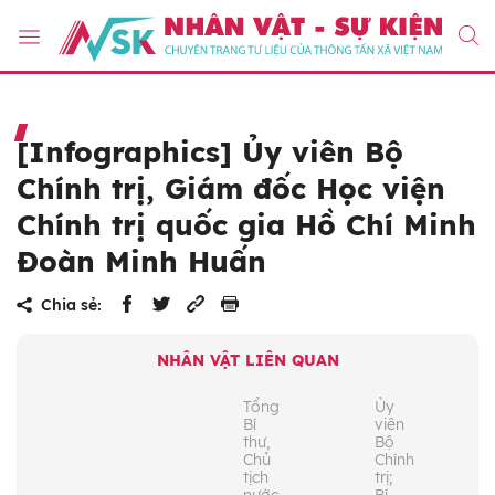
[Infographics] Ủy viên Bộ
Chính trị, Giám đốc Học viện
Chính trị quốc gia Hồ Chí Minh
Đoàn Minh Huấn
Chia sẻ:
NHÂN VẬT LIÊN QUAN
Tổng
Ủy
Bí
viên
thư,
Bộ
Chủ
Chính
tịch
trị;