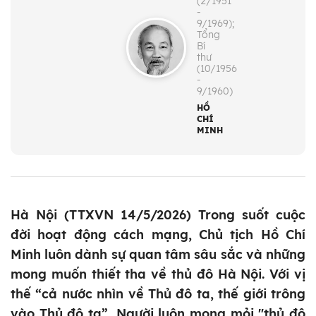
(2/1951
-
9/1969);
Tổng
Bí
thư
(10/1956
-
9/1960)
HỒ
CHÍ
MINH
Hà Nội (TTXVN 14/5/2026) Trong suốt cuộc
đời hoạt động cách mạng, Chủ tịch Hồ Chí
Minh luôn dành sự quan tâm sâu sắc và những
mong muốn thiết tha về thủ đô Hà Nội. Với vị
thế “cả nước nhìn về Thủ đô ta, thế giới trông
vào Thủ đô ta”, Người luôn mong mỏi "thủ đô