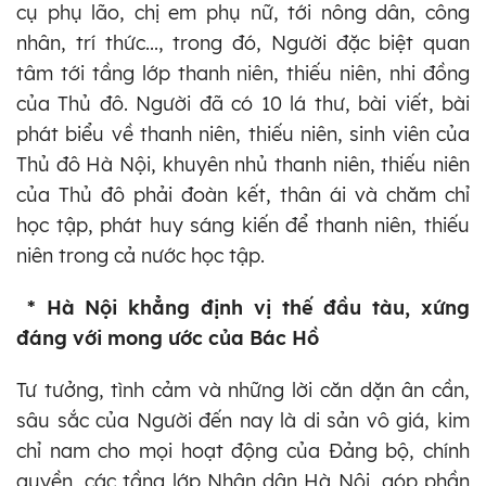
cụ phụ lão, chị em phụ nữ, tới nông dân, công
nhân, trí thức..., trong đó, Người đặc biệt quan
tâm tới tầng lớp thanh niên, thiếu niên, nhi đồng
của Thủ đô. Người đã có 10 lá thư, bài viết, bài
phát biểu về thanh niên, thiếu niên, sinh viên của
Thủ đô Hà Nội, khuyên nhủ thanh niên, thiếu niên
của Thủ đô phải đoàn kết, thân ái và chăm chỉ
học tập, phát huy sáng kiến để thanh niên, thiếu
niên trong cả nước học tập.
* Hà Nội khẳng định vị thế đầu tàu, xứng
đáng với mong ước của Bác Hồ
Tư tưởng, tình cảm và những lời căn dặn ân cần,
sâu sắc của Người đến nay là di sản vô giá, kim
chỉ nam cho mọi hoạt động của Đảng bộ, chính
quyền, các tầng lớp Nhân dân Hà Nội, góp phần