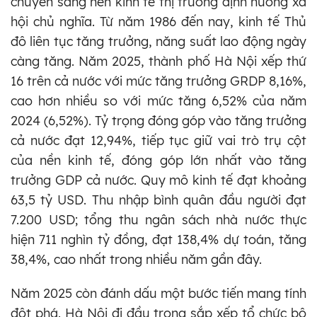
chuyển sang nền kinh tế thị trường định hướng xã
hội chủ nghĩa. Từ năm 1986 đến nay, kinh tế Thủ
đô liên tục tăng trưởng, năng suất lao động ngày
càng tăng. Năm 2025, thành phố Hà Nội xếp thứ
16 trên cả nước với mức tăng trưởng GRDP 8,16%,
cao hơn nhiều so với mức tăng 6,52% của năm
2024 (6,52%). Tỷ trọng đóng góp vào tăng trưởng
cả nước đạt 12,94%, tiếp tục giữ vai trò trụ cột
của nền kinh tế, đóng góp lớn nhất vào tăng
trưởng GDP cả nước. Quy mô kinh tế đạt khoảng
63,5 tỷ USD. Thu nhập bình quân đầu người đạt
7.200 USD; tổng thu ngân sách nhà nước thực
hiện 711 nghìn tỷ đồng, đạt 138,4% dự toán, tăng
38,4%, cao nhất trong nhiều năm gần đây.
Năm 2025 còn đánh dấu một bước tiến mang tính
đột phá. Hà Nội đi đầu trong sắp xếp tổ chức bộ