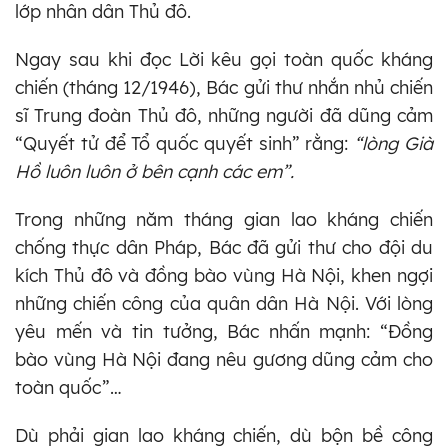
lớp nhân dân Thủ đô.
Ngay sau khi đọc Lời kêu gọi toàn quốc kháng
chiến (tháng 12/1946), Bác gửi thư nhắn nhủ chiến
sĩ Trung đoàn Thủ đô, những người đã dũng cảm
“Quyết tử để Tổ quốc quyết sinh” rằng:
“lòng Già
Hồ luôn luôn ở bên cạnh các em”.
Trong những năm tháng gian lao kháng chiến
chống thực dân Pháp, Bác đã gửi thư cho đội du
kích Thủ đô và đồng bào vùng Hà Nội, khen ngợi
những chiến công của quân dân Hà Nội. Với lòng
yêu mến và tin tưởng, Bác nhấn mạnh: “Đồng
bào vùng Hà Nội đang nêu gương dũng cảm cho
toàn quốc”…
Dù phải gian lao kháng chiến, dù bộn bề công