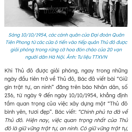
Sáng 10/10/1954, các cánh quân của Đại đoàn Quân
Tiên Phong từ các cửa ô tiến vào tiếp quản Thủ đô được
giải phóng trong rừng cờ hoa đón chào của 20 vạn
người dân Hà Nội. Ảnh: Tư liệu TTXVN
Khi Thủ đô được giải phóng, ngay trong những
ngày đầu tiên trở về Thủ đô, Bác đã viết bài “Giữ
gìn trật tự, an ninh” đăng trên báo Nhân dân, số
236, từ ngày 9 đến ngày 10/10/1954, khẳng định
tầm quan trọng của việc xây dựng một “Thủ đô
bình yên, tươi đẹp”. Bác viết:
“Chính phủ ta đã về
Thủ đô. Hiện nay, việc quan trọng nhất của Thủ
đô là giữ vững trật tự, an ninh. Có giữ vững trật tự,