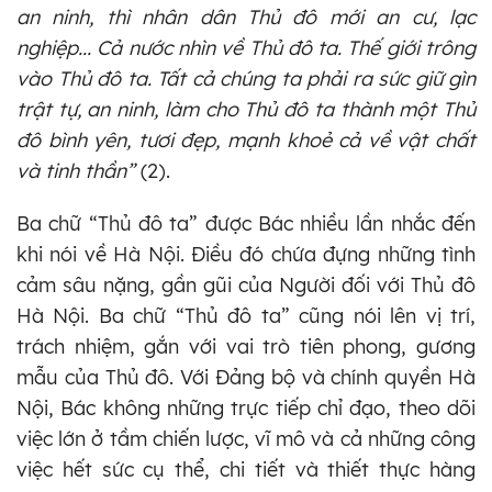
an ninh, thì nhân dân Thủ đô mới an cư, lạc
nghiệp... Cả nước nhìn về Thủ đô ta. Thế giới trông
vào Thủ đô ta. Tất cả chúng ta phải ra sức giữ gìn
trật tự, an ninh, làm cho Thủ đô ta thành một Thủ
đô bình yên, tươi đẹp, mạnh khoẻ cả về vật chất
và tinh thần”
(2).
Ba chữ “Thủ đô ta” được Bác nhiều lần nhắc đến
khi nói về Hà Nội. Điều đó chứa đựng những tình
cảm sâu nặng, gần gũi của Người đối với Thủ đô
Hà Nội. Ba chữ “Thủ đô ta” cũng nói lên vị trí,
trách nhiệm, gắn với vai trò tiên phong, gương
mẫu của Thủ đô. Với Đảng bộ và chính quyền Hà
Nội, Bác không những trực tiếp chỉ đạo, theo dõi
việc lớn ở tầm chiến lược, vĩ mô và cả những công
việc hết sức cụ thể, chi tiết và thiết thực hàng