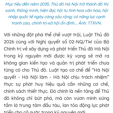
Mục tiêu đến năm 2035, Thủ đô Hà Nội trở thành đô thị
xanh, thông minh, hiện đại; hội tụ tinh hoa văn hóa, hội
nhập quốc tế ngày càng sâu rộng; có năng lực cạnh
tranh cao, chính trị-xã hội ổn định... Ảnh: TTXVN.
Với những đột phá thể chế vượt trội, Luật Thủ đô
2026 cùng với Nghị quyết số 02-NQ/TW của Bộ
Chính trị về xây dựng và phát triển Thủ đô Hà Nội
trong kỷ nguyên mới được kỳ vọng sẽ mở ra
không gian kiến tạo và quản trị phát triển chưa
từng có cho Thủ đô. Luật tạo cơ chế để “Hà Nội
quyết - Hà Nội làm - Hà Nội chịu trách nhiệm”
thực sự phát huy hiệu quả cần những cơ chế,
chính sách thiết thực. Đó chính là nền tảng để Thủ
đô không chỉ bứt phá, mà còn vươn mình xứng
tầm là trung tâm đầu tàu, lan tỏa động lực phát
triển cho cả nước trong kỷ nguyên mới.