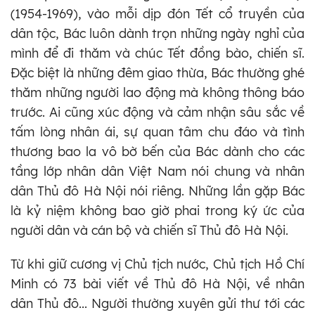
(1954-1969), vào mỗi dịp đón Tết cổ truyền của
dân tộc, Bác luôn dành trọn những ngày nghỉ của
mình để đi thăm và chúc Tết đồng bào, chiến sĩ.
Đặc biệt là những đêm giao thừa, Bác thường ghé
thăm những người lao động mà không thông báo
trước. Ai cũng xúc động và cảm nhận sâu sắc về
tấm lòng nhân ái, sự quan tâm chu đáo và tình
thương bao la vô bờ bến của Bác dành cho các
tầng lớp nhân dân Việt Nam nói chung và nhân
dân Thủ đô Hà Nội nói riêng. Những lần gặp Bác
là kỷ niệm không bao giờ phai trong ký ức của
người dân và cán bộ và chiến sĩ Thủ đô Hà Nội.
Từ khi giữ cương vị Chủ tịch nước, Chủ tịch Hồ Chí
Minh có 73 bài viết về Thủ đô Hà Nội, về nhân
dân Thủ đô... Người thường xuyên gửi thư tới các