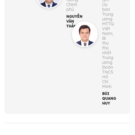
Chính
Ủy
phủ
ban
Trung
NGUYỄN
ương
VĂN
MTTQ
THẮNG
Việt
Nam;
Bí
thư
thứ
nhất
Trung
ương
Đoàn
TNCS
Hồ
Chí
Minh
BÙI
QUANG
HUY