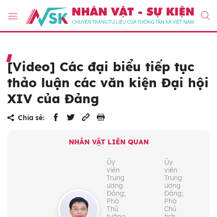
[Video] Các đại biểu tiếp tục
thảo luận các văn kiện Đại hội
XIV của Đảng
Chia sẻ:
NHÂN VẬT LIÊN QUAN
Ủy
Ủy
viên
viên
Trung
Trung
ương
ương
Đảng;
Đảng;
Phó
Phó
Thủ
Chủ
tướng
tịch