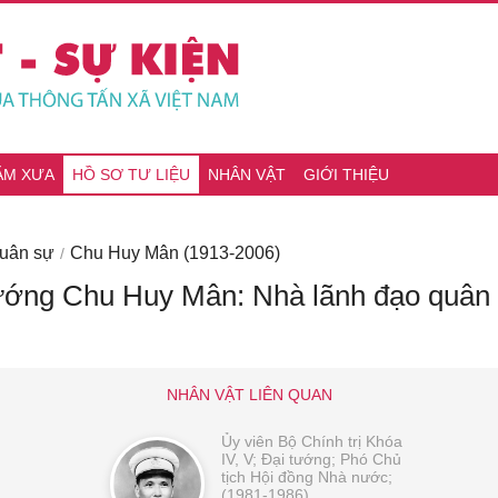
ĂM XƯA
HỒ SƠ TƯ LIỆU
NHÂN VẬT
GIỚI THIỆU
Quân sự
Chu Huy Mân (1913-2006)
tướng Chu Huy Mân: Nhà lãnh đạo quân s
NHÂN VẬT LIÊN QUAN
Ủy viên Bộ Chính trị Khóa
IV, V; Đại tướng; Phó Chủ
tịch Hội đồng Nhà nước;
(1981-1986)