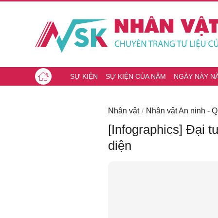
SỰ KIỆN
SỰ KIỆN CỦA NĂM
NGÀY NÀY N
Nhân vật
Nhân vật An ninh - 
[Infographics] Đại 
diện