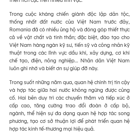
Trong cuộc kháng chiến giành độc lập dân tộc,
thống nhất đất nước của Việt Nam trước đây,
Romania đã có nhiều ủng hộ và đóng góp thiết thực
cả về vật chất và tinh thần; đặc biệt, đào tạo cho
Việt Nam hàng ngàn kỹ sư, tiến sỹ và công nhân kỹ
thuật trong các lĩnh vực dầu khí, xây dựng, cơ khí
chế tạo, điện, nông nghiệp... Nhân dân Việt Nam
luôn ghi nhớ và biết ơn sự giúp đỡ này.
Trong suốt những năm qua, quan hệ chính trị tin cậy
và hợp tác giữa hai nước không ngừng được củng
cố. Hai bên duy trì các chuyến thăm và tiếp xúc ở
cấp cao, tăng cường trao đổi đoàn ở cấp bộ,
ngành, thể hiện sự đa dạng quan hệ hợp tác song
phương, tạo cơ sở thuận lợi để phát triển quan hệ
hợp tác kinh tế-thương mại hiệu quả.