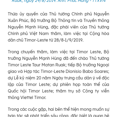
Ruak, ngày 29/8/2019. Ảnh: Phúc Hằng - TTXVN
Thừa ủy quyền của Thủ tướng Chính phủ Nguyễn
Xuân Phúc, Bộ trưởng Bộ Thông tin và Truyền thông
Nguyễn Mạnh Hùng, đặc phái viên của Thủ tướng
Chính phủ Việt Nam thăm, làm việc tại Cộng hòa
dân chủ Timor-Leste từ 28/8-1/9/2019.
Trong chuyến thăm, làm việc tại Timor Leste, Bộ
trưởng Nguyễn Mạnh Hùng đã đến chào Thủ tướng
Timor Leste Taur Matan Ruak; tiếp Bộ trưởng Ngoại
giao và Hợp tác Timor-Leste Dionisio Babo Soares;
dự Lễ kỷ niệm 20 năm Ngày trưng cầu dân ý về độc
lập của Timor Leste; dự phiên họp toàn thể của
Quốc hội Timor Leste; thăm trụ sở Công ty viễn
thông Viettel Timor.
Trong các cuộc gặp, hai bên thể hiện mong muốn sự
hợp tác sẽ phát triển sâu rộng, đặc biệt là quan hệ