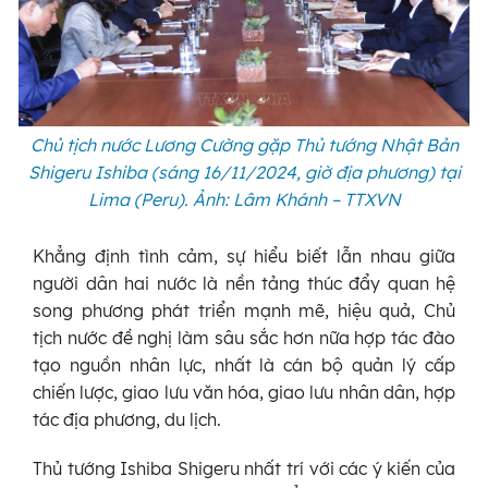
Chủ tịch nước Lương Cường gặp Thủ tướng Nhật Bản
Shigeru Ishiba (sáng 16/11/2024, giờ địa phương)
tại
Lima (Peru)
. Ảnh: Lâm Khánh – TTXVN
Khẳng định tình cảm, sự hiểu biết lẫn nhau giữa
người dân hai nước là nền tảng thúc đẩy quan hệ
song phương phát triển mạnh mẽ, hiệu quả, Chủ
tịch nước đề nghị làm sâu sắc hơn nữa hợp tác đào
tạo nguồn nhân lực, nhất là cán bộ quản lý cấp
chiến lược, giao lưu văn hóa, giao lưu nhân dân, hợp
tác địa phương, du lịch.
Thủ tướng Ishiba Shigeru nhất trí với các ý kiến của