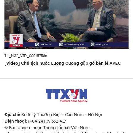
TL_NGI_VID_000157586
[Video] Chủ tịch nước Lương Cường gặp gỡ bên lề APEC
Địa chỉ:
Số 5 Lý Thường Kiệt - Cửa Nam - Hà Nội
Điện thoại:
(+84 24) 39 332 417
© Bản quyền thuộc Thông tấn xã Việt Nam.