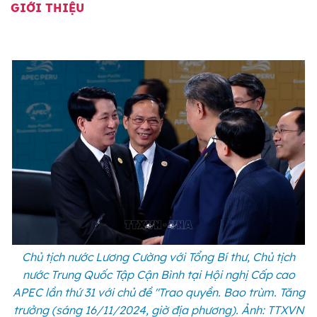
GIỚI THIỆU
Chủ tịch nước Lương Cường với Tổng Bí thư, Chủ tịch
nước Trung Quốc Tập Cận Bình tại Hội nghị Cấp cao
APEC lần thứ 31 với chủ đề "Trao quyền. Bao trùm. Tăng
trưởng (sáng 16/11/2024, giờ địa phương). Ảnh: TTXVN