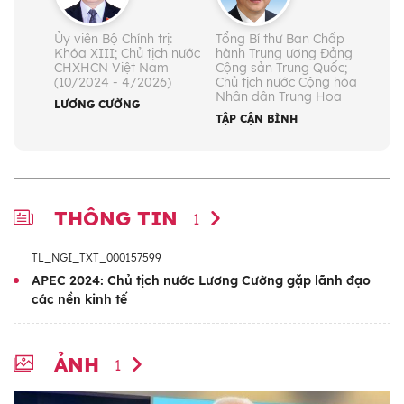
Ủy viên Bộ Chính trị:
Tổng Bí thư Ban Chấp
Khóa XIII; Chủ tịch nước
hành Trung ương Đảng
CHXHCN Việt Nam
Cộng sản Trung Quốc;
(10/2024 - 4/2026)
Chủ tịch nước Cộng hòa
Nhân dân Trung Hoa
LƯƠNG CƯỜNG
TẬP CẬN BÌNH
THÔNG TIN
1
TL_NGI_TXT_000157599
APEC 2024: Chủ tịch nước Lương Cường gặp lãnh đạo
các nền kinh tế
ẢNH
1