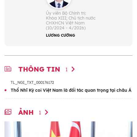
Ủy viên Bộ Chính trị:
Khóa XIII; Chủ tịch nước
CHXHCN Việt Nam
(10/2024 - 4/2026)
LƯƠNG CƯỜNG
THÔNG TIN
1
TL_NGI_TXT_000176172
Thổ Nhĩ Kỳ coi Việt Nam là đối tác quan trọng tại châu Á
ẢNH
1