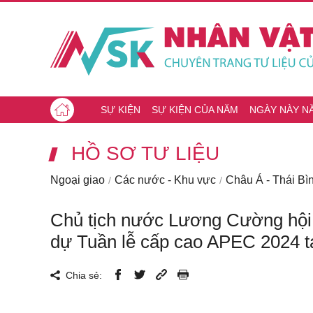
SỰ KIỆN
SỰ KIỆN CỦA NĂM
NGÀY NÀY N
HỒ SƠ TƯ LIỆU
Ngoại giao
Các nước - Khu vực
Châu Á - Thái B
Chủ tịch nước Lương Cường hội 
dự Tuần lễ cấp cao APEC 2024 tạ
Chia sẻ: