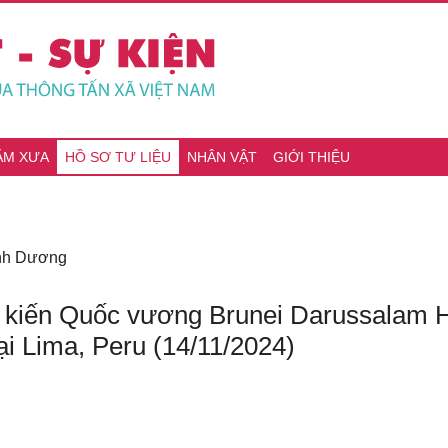
ĂM XƯA
HỒ SƠ TƯ LIỆU
NHÂN VẬT
GIỚI THIỆU
ình Dương
kiến Quốc vương Brunei Darussalam H
i Lima, Peru (14/11/2024)