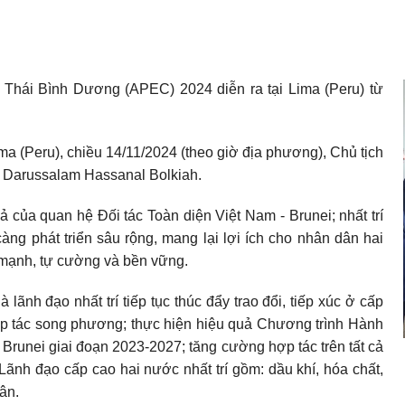
- Thái Bình Dương (APEC) 2024 diễn ra tại Lima (Peru) từ
a (Peru), chiều 14/11/2024 (theo giờ địa phương), Chủ tịch
Darussalam Hassanal Bolkiah.
ả của quan hệ Đối tác Toàn diện Việt Nam - Brunei; nhất trí
ng phát triển sâu rộng, mang lại lợi ích cho nhân dân hai
ạnh, tự cường và bền vững.
 lãnh đạo nhất trí tiếp tục thúc đẩy trao đổi, tiếp xúc ở cấp
 hợp tác song phương; thực hiện hiệu quả Chương trình Hành
 Brunei giai đoạn 2023-2027; tăng cường hợp tác trên tất cả
 Lãnh đạo cấp cao hai nước nhất trí gồm: dầu khí, hóa chất,
ân.