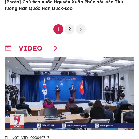
[Photo] Chủ tịch nước Nguyễn Xuân Phúc hội kiến Thủ
tướng Hàn Quốc Han Duck-soo
1
2
VIDEO
1
TL_NGI_VID_000040747