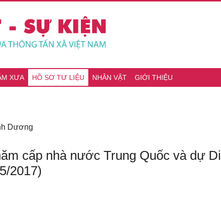
ĂM XƯA
HỒ SƠ TƯ LIỆU
NHÂN VẬT
GIỚI THIỆU
ình Dương
hăm cấp nhà nước Trung Quốc và dự Diễ
/5/2017)