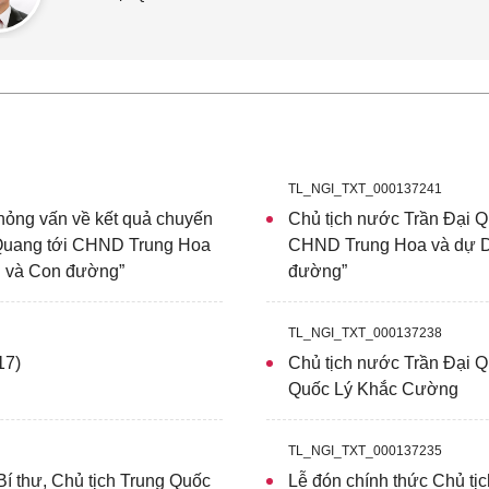
TL_NGI_TXT_000137241
phỏng vấn về kết quả chuyến
Chủ tịch nước Trần Đại Q
 Quang tới CHND Trung Hoa
CHND Trung Hoa và dự Di
ai và Con đường”
đường”
TL_NGI_TXT_000137238
17)
Chủ tịch nước Trần Đại Q
Quốc Lý Khắc Cường
TL_NGI_TXT_000137235
í thư, Chủ tịch Trung Quốc
Lễ đón chính thức Chủ t