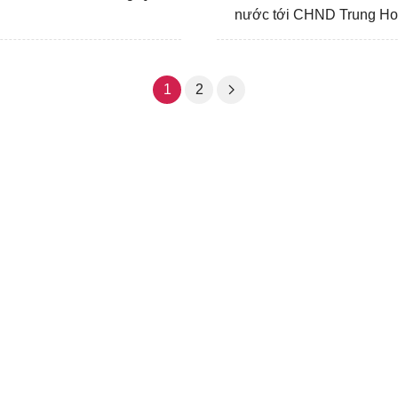
nước tới CHND Trung H
1
2