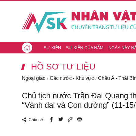
SỰ KIỆN
SỰ KIỆN CỦA NĂM
NGÀY NÀY N
HỒ SƠ TƯ LIỆU
Ngoại giao
Các nước - Khu vực
Châu Á - Thái B
Chủ tịch nước Trần Đại Quang t
“Vành đai và Con đường” (11-15
Chia sẻ: