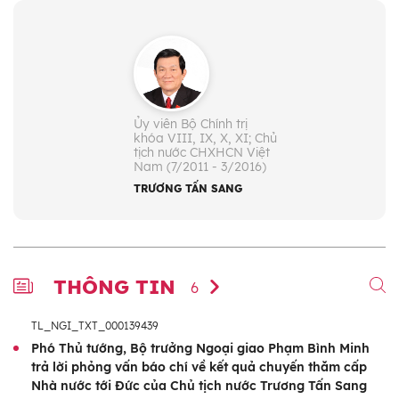
Ủy viên Bộ Chính trị
khóa VIII, IX, X, XI; Chủ
tịch nước CHXHCN Việt
Nam (7/2011 - 3/2016)
TRƯƠNG TẤN SANG
THÔNG TIN
6
TL_NGI_TXT_000139439
Phó Thủ tướng, Bộ trưởng Ngoại giao Phạm Bình Minh
trả lời phỏng vấn báo chí về kết quả chuyến thăm cấp
Nhà nước tới Đức của Chủ tịch nước Trương Tấn Sang