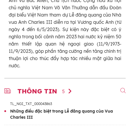
Anh và Bắc Ailen, Chủ tịch nước Cộng hòa xã hội
chủ nghĩa Việt Nam Võ Văn Thưởng dẫn đầu Đoàn
đại biểu Việt Nam tham dự Lễ đăng quang của Nhà
vua Anh Charles III diễn ra tại Vương quốc Anh (từ
ngày 4 đến 6/5/2023). Sự kiện này đặc biệt có ý
nghĩa trong bối cảnh năm 2023 hai nước kỷ niệm 50
năm thiết lập quan hệ ngoại giao (
11/9/1973-
11/9/2023)
, góp phần tăng cường nền tảng chính trị
thuận lợi cho thúc đẩy hợp tác nhiều mặt giữa hai
nước.
THÔNG TIN
5
TL_NGI_TXT_000043863
Những điều đặc biệt trong Lễ đăng quang của Vua
Charles III