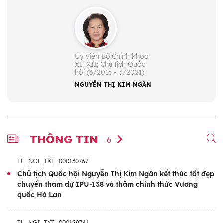
Ủy viên Bộ Chính khóa
XI, XII; Chủ tịch Quốc
hội (3/2016 - 3/2021)
NGUYỄN THỊ KIM NGÂN
THÔNG TIN
6
TL_NGI_TXT_000130767
Chủ tịch Quốc hội Nguyễn Thị Kim Ngân kết thúc tốt đẹp
chuyến tham dự IPU-138 và thăm chính thức Vương
quốc Hà Lan
TL_NGI_TXT_000129741