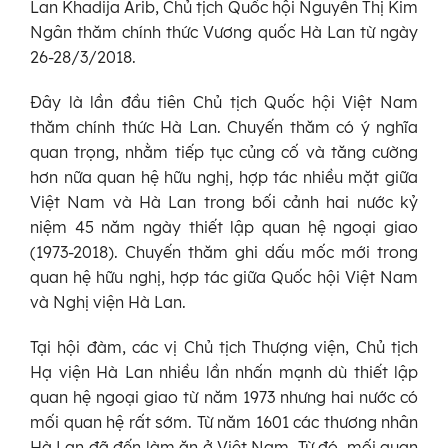
Lan Khadija Arib, Chủ tịch Quốc hội Nguyễn Thị Kim
Ngân thăm chính thức Vương quốc Hà Lan từ ngày
26-28/3/2018.
Đây là lần đầu tiên Chủ tịch Quốc hội Việt Nam
thăm chính thức Hà Lan. Chuyến thăm có ý nghĩa
quan trọng, nhằm tiếp tục củng cố và tăng cường
hơn nữa quan hệ hữu nghị, hợp tác nhiều mặt giữa
Việt Nam và Hà Lan trong bối cảnh hai nước kỷ
niệm 45 năm ngày thiết lập quan hệ ngoại giao
(1973-2018). Chuyến thăm ghi dấu mốc mới trong
quan hệ hữu nghị, hợp tác giữa Quốc hội Việt Nam
và Nghị viện Hà Lan.
Tại hội đàm, các vị Chủ tịch Thượng viện, Chủ tịch
Hạ viện Hà Lan nhiều lần nhấn mạnh dù thiết lập
quan hệ ngoại giao từ năm 1973 nhưng hai nước có
mối quan hệ rất sớm. Từ năm 1601 các thương nhân
Hà Lan đã đến làm ăn ở Việt Nam. Từ đó, mối quan