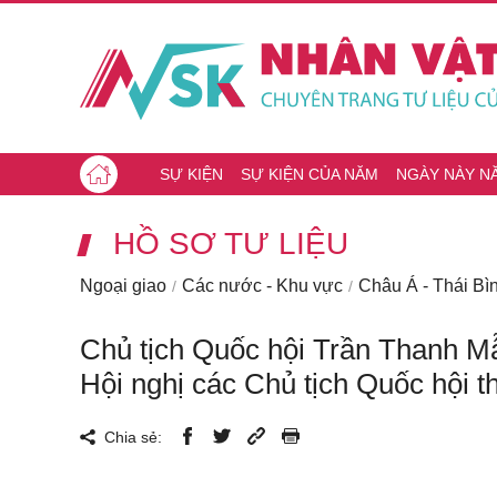
SỰ KIỆN
SỰ KIỆN CỦA NĂM
NGÀY NÀY N
HỒ SƠ TƯ LIỆU
Ngoại giao
Các nước - Khu vực
Châu Á - Thái B
Chủ tịch Quốc hội Trần Thanh M
Hội nghị các Chủ tịch Quốc hội th
Chia sẻ: