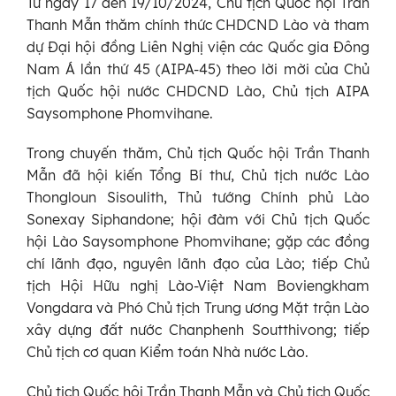
Từ ngày 17 đến 19/10/2024, Chủ tịch Quốc hội Trần
Thanh Mẫn thăm chính thức CHDCND Lào và tham
dự Đại hội đồng Liên Nghị viện các Quốc gia Đông
Nam Á lần thứ 45 (AIPA-45) theo lời mời của Chủ
tịch Quốc hội nước CHDCND Lào, Chủ tịch AIPA
Saysomphone Phomvihane.
Trong chuyến thăm, Chủ tịch Quốc hội Trần Thanh
Mẫn đã hội kiến Tổng Bí thư, Chủ tịch nước Lào
Thongloun Sisoulith, Thủ tướng Chính phủ Lào
Sonexay Siphandone; hội đàm với Chủ tịch Quốc
hội Lào Saysomphone Phomvihane; gặp các đồng
chí lãnh đạo, nguyên lãnh đạo của Lào; tiếp Chủ
tịch Hội Hữu nghị Lào-Việt Nam Boviengkham
Vongdara và Phó Chủ tịch Trung ương Mặt trận Lào
xây dựng đất nước Chanphenh Soutthivong; tiếp
Chủ tịch cơ quan Kiểm toán Nhà nước Lào.
Chủ tịch Quốc hội Trần Thanh Mẫn và Chủ tịch Quốc