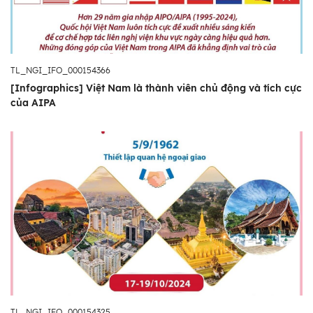
TL_NGI_IFO_000154366
[Infographics] Việt Nam là thành viên chủ động và tích cực
của AIPA
TL_NGI_IFO_000154325