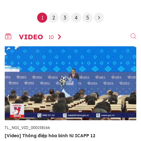
1
2
3
4
5
VIDEO
10
TL_NGI_VID_000158166
[Video] Thông điệp hòa bình từ ICAPP 12