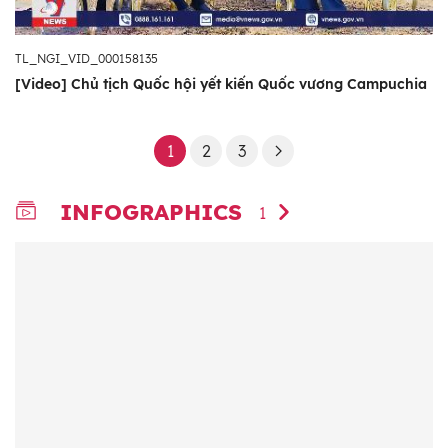
TL_NGI_VID_000158135
[Video] Chủ tịch Quốc hội yết kiến Quốc vương Campuchia
1
2
3
INFOGRAPHICS
1