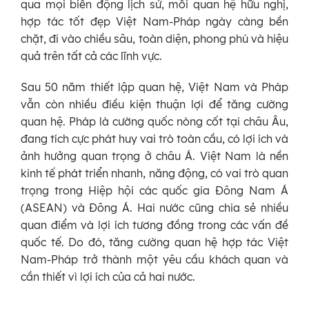
qua mọi biến động lịch sử, mối quan hệ hữu nghị,
hợp tác tốt đẹp Việt Nam-Pháp ngày càng bền
chặt, đi vào chiều sâu, toàn diện, phong phú và hiệu
quả trên tất cả các lĩnh vực.
Sau 50 năm thiết lập quan hệ, Việt Nam và Pháp
vẫn còn nhiều điều kiện thuận lợi để tăng cường
quan hệ. Pháp là cường quốc nòng cốt tại châu Âu,
đang tích cực phát huy vai trò toàn cầu, có lợi ích và
ảnh hưởng quan trọng ở châu Á. Việt Nam là nền
kinh tế phát triển nhanh, năng động, có vai trò quan
trọng trong Hiệp hội các quốc gia Đông Nam Á
(ASEAN) và Đông Á. Hai nước cũng chia sẻ nhiều
quan điểm và lợi ích tương đồng trong các vấn đề
quốc tế. Do đó, tăng cường quan hệ hợp tác Việt
Nam-Pháp trở thành một yêu cầu khách quan và
cần thiết vì lợi ích của cả hai nước.