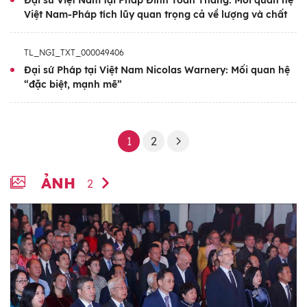
Đại sứ Việt Nam tại Pháp Đinh Toàn Thắng: Mối quan hệ
Việt Nam-Pháp tích lũy quan trọng cả về lượng và chất
TL_NGI_TXT_000049406
Đại sứ Pháp tại Việt Nam Nicolas Warnery: Mối quan hệ
“đặc biệt, mạnh mẽ”
1
2
ẢNH
2