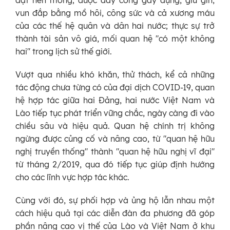
vun đắp bằng mồ hôi, công sức và cả xương máu
của các thế hệ quân và dân hai nước; thực sự trở
thành tài sản vô giá, mối quan hệ "có một không
hai" trong lịch sử thế giới.
Vượt qua nhiều khó khăn, thử thách, kể cả những
tác động chưa từng có của đại dịch COVID-19, quan
hệ hợp tác giữa hai Đảng, hai nước Việt Nam và
Lào tiếp tục phát triển vững chắc, ngày càng đi vào
chiều sâu và hiệu quả. Quan hệ chính trị không
ngừng được củng cố và nâng cao, từ "quan hệ hữu
nghị truyền thống" thành "quan hệ hữu nghị vĩ đại"
từ tháng 2/2019, qua đó tiếp tục giúp định hướng
cho các lĩnh vực hợp tác khác.
Cùng với đó, sự phối hợp và ủng hộ lẫn nhau một
cách hiệu quả tại các diễn đàn đa phương đã góp
phần nâng cao vị thế của Lào và Việt Nam ở khu