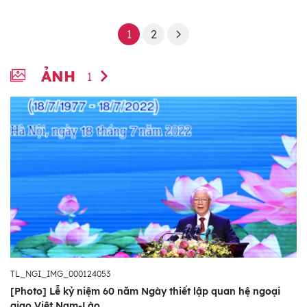
1
2
ẢNH
1
TL_NGI_IMG_000124053
[Photo] Lễ kỷ niệm 60 năm Ngày thiết lập quan hệ ngoại
giao Việt Nam-Lào