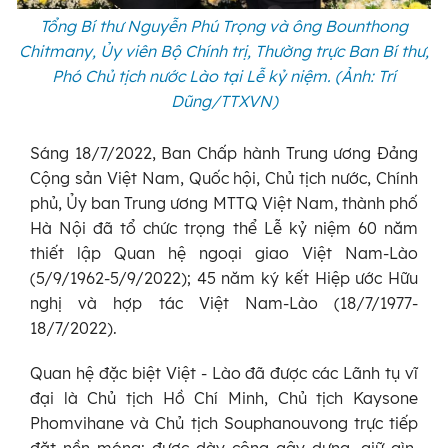
Tổng Bí thư Nguyễn Phú Trọng và ông Bounthong
Chitmany, Ủy viên Bộ Chính trị, Thường trực Ban Bí thư,
Phó Chủ tịch nước Lào tại Lễ kỷ niệm. (Ảnh: Trí
Dũng/TTXVN)
Sáng 18/7/2022, Ban Chấp hành Trung ương Đảng
Cộng sản Việt Nam, Quốc hội, Chủ tịch nước, Chính
phủ, Ủy ban Trung ương MTTQ Việt Nam, thành phố
Hà Nội đã tổ chức trọng thể Lễ kỷ niệm 60 năm
thiết lập Quan hệ ngoại giao Việt Nam-Lào
(5/9/1962-5/9/2022); 45 năm ký kết Hiệp ước Hữu
nghị và hợp tác Việt Nam-Lào (18/7/1977-
18/7/2022).
Quan hệ đặc biệt Việt - Lào đã được các Lãnh tụ vĩ
đại là Chủ tịch Hồ Chí Minh, Chủ tịch Kaysone
Phomvihane và Chủ tịch Souphanouvong trực tiếp
đặt nền móng; được dày công gây dựng, giữ gìn,