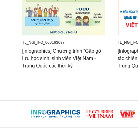
TL_NGI_IFO_000163637
TL_NGI_IF
[Infographics] Chương trình “Gặp gỡ
[Infograp
lưu học sinh, sinh viên Việt Nam -
tác chiến
Trung Quốc các thời kỳ”
Trung Q