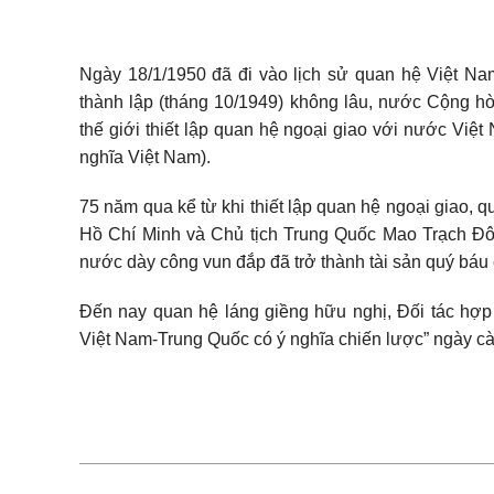
Ngày 18/1/1950 đã đi vào lịch sử quan hệ Việt N
thành lập (tháng 10/1949) không lâu, nước Cộng hò
thế giới thiết lập quan hệ ngoại giao với nước Vi
nghĩa Việt Nam).
75 năm qua kể từ khi thiết lập quan hệ ngoại giao, 
Hồ Chí Minh và Chủ tịch Trung Quốc Mao Trạch Đô
nước dày công vun đắp đã trở thành tài sản quý báu 
Đến nay quan hệ láng giềng hữu nghị, Đối tác hợp 
Việt Nam-Trung Quốc có ý nghĩa chiến lược” ngày càn
Đến nay quan hệ láng giềng hữu nghị, Đối tác hợp tác 
sâu sắc, toàn diện và bền vững