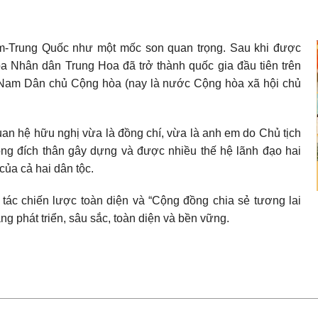
am-Trung Quốc như một mốc son quan trọng. Sau khi được
a Nhân dân Trung Hoa đã trở thành quốc gia đầu tiên trên
ệt Nam Dân chủ Cộng hòa (nay là nước Cộng hòa xã hội chủ
quan hệ hữu nghị vừa là đồng chí, vừa là anh em do Chủ tịch
ng đích thân gây dựng và được nhiều thế hệ lãnh đạo hai
của cả hai dân tộc.
tác chiến lược toàn diện và “Cộng đồng chia sẻ tương lai
g phát triển, sâu sắc, toàn diện và bền vững.
chiến lược toàn diện và “Cộng đồng chia sẻ tương lai Việt Nam-T