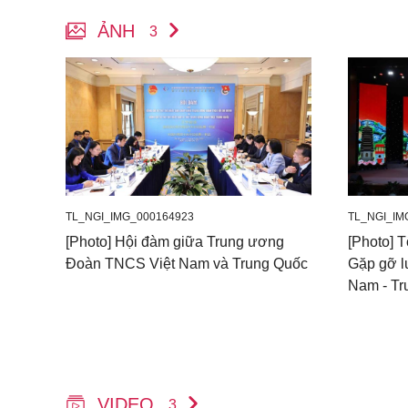
ẢNH
3
TL_NGI_IMG_000164923
TL_NGI_IM
[Photo] Hội đàm giữa Trung ương
[Photo] 
Đoàn TNCS Việt Nam và Trung Quốc
Gặp gỡ lư
Nam - Tr
VIDEO
3