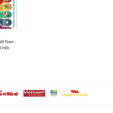
iệt Nam -
ợt mốc