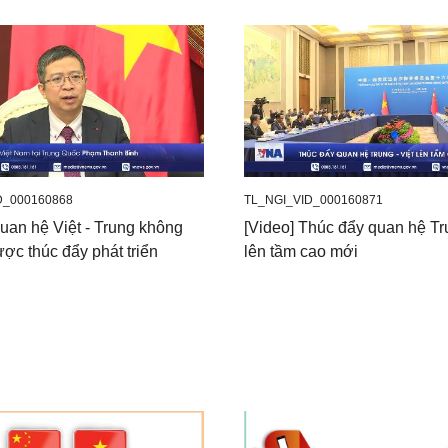
D_000160868
TL_NGI_VID_000160871
uan hệ Việt - Trung không
[Video] Thúc đẩy quan hệ Tru
ợc thúc đẩy phát triển
lên tầm cao mới