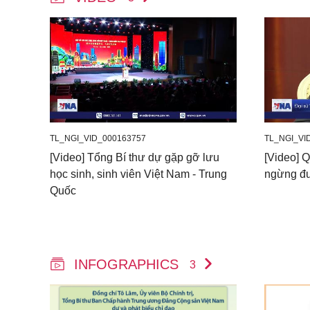
TL_NGI_VID_000163757
TL_NGI_VI
[Video] Tổng Bí thư dự gặp gỡ lưu
[Video] Q
học sinh, sinh viên Việt Nam - Trung
ngừng đư
Quốc
INFOGRAPHICS
3