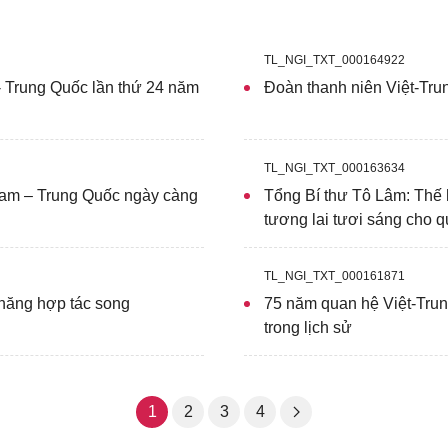
TL_NGI_TXT_000164922
 Trung Quốc lần thứ 24 năm
Đoàn thanh niên Việt-Trun
TL_NGI_TXT_000163634
 Nam – Trung Quốc ngày càng
Tổng Bí thư Tô Lâm: Thế 
tương lai tươi sáng cho q
TL_NGI_TXT_000161871
năng hợp tác song
75 năm quan hệ Việt-Trun
trong lịch sử
1
2
3
4