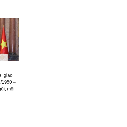
i giao
1/1950 –
ũi, mối