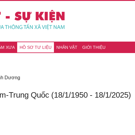
ĂM XƯA
HỒ SƠ TƯ LIỆU
NHÂN VẬT
GIỚI THIỆU
ình Dương
m-Trung Quốc (18/1/1950 - 18/1/2025)