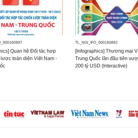
O_000160897
TL_NGI_IFO_000160882
hics] Quan hệ Đối tác hợp
[Infographics] Thương mại V
 lược toàn diện Việt Nam -
Trung Quốc lần đầu tiên vư
uốc
200 tỷ USD (Interactive)