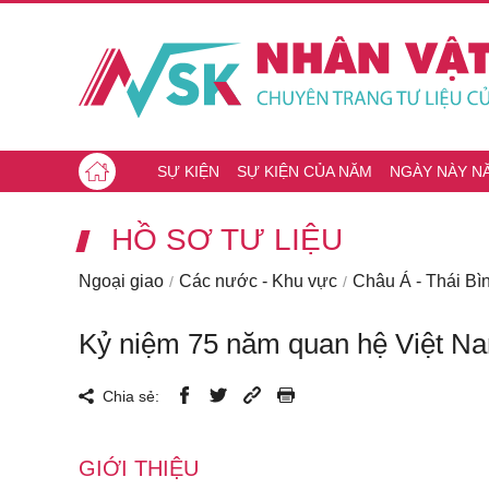
SỰ KIỆN
SỰ KIỆN CỦA NĂM
NGÀY NÀY N
HỒ SƠ TƯ LIỆU
Ngoại giao
Các nước - Khu vực
Châu Á - Thái B
Kỷ niệm 75 năm quan hệ Việt Na
Chia sẻ:
GIỚI THIỆU