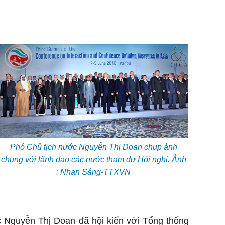
Phó Chủ tịch nước Nguyễn Thị Doan chup ảnh
chung với lãnh đạo các nước tham dự Hội nghị. Ảnh
: Nhan Sáng-TTXVN
ớc Nguyễn Thị Doan đã hội kiến với Tổng thống