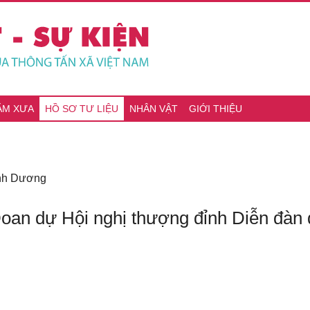
ĂM XƯA
HỒ SƠ TƯ LIỆU
NHÂN VẬT
GIỚI THIỆU
ình Dương
an dự Hội nghị thượng đỉnh Diễn đàn qu