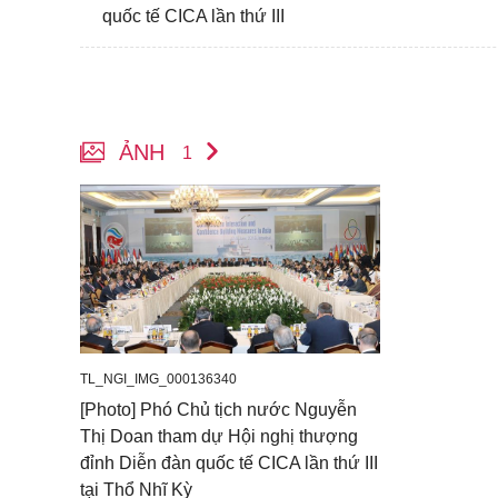
quốc tế CICA lần thứ III
ẢNH
1
TL_NGI_IMG_000136340
[Photo] Phó Chủ tịch nước Nguyễn
Thị Doan tham dự Hội nghị thượng
đỉnh Diễn đàn quốc tế CICA lần thứ III
tại Thổ Nhĩ Kỳ