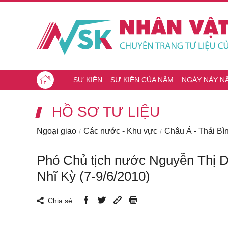
SỰ KIỆN
SỰ KIỆN CỦA NĂM
NGÀY NÀY N
HỒ SƠ TƯ LIỆU
Ngoại giao
Các nước - Khu vực
Châu Á - Thái B
Phó Chủ tịch nước Nguyễn Thị Do
Nhĩ Kỳ (7-9/6/2010)
Chia sẻ: