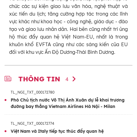
chức các sự kiện giao lưu văn hóa, nghệ thuật và
xúc tiến du lịch; tăng cường hợp tác trong các lĩnh
vực khác như khoa học - công nghệ, giáo dục - đào
tạo và giao lưu nhân dân. Hai bên cũng nhất trí ủng
hộ thúc đẩy quan hệ Việt Nam-EU, nhất là trong
khuôn khổ EVFTA cũng như các sáng kiến của EU
đối với khu vực Ấn Độ Dương-Thái Bình Dương.
THÔNG TIN
4
TL_NGI_TXT_000172780
Phó Chủ tịch nước Võ Thị Ánh Xuân dự lễ khai trương
đường bay thẳng Vietnam Airlines Hà Nội - Milan
TL_NGI_TXT_000172774
Việt Nam và Italy tiếp tục thúc đẩy quan hệ