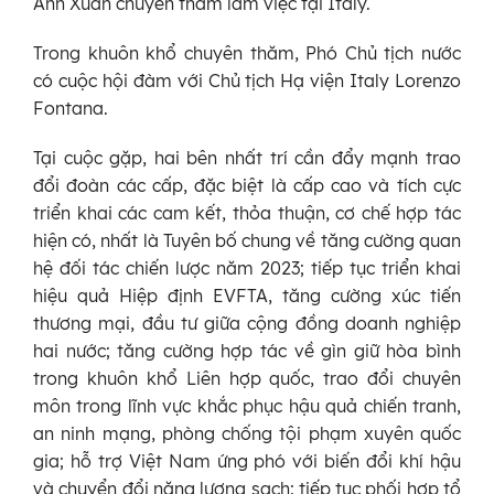
Ánh Xuân chuyến thăm làm việc tại Italy.
Trong khuôn khổ chuyên thăm, Phó Chủ tịch nước
có cuộc hội đàm với Chủ tịch Hạ viện Italy Lorenzo
Fontana.
Tại cuộc gặp, hai bên nhất trí cần đẩy mạnh trao
đổi đoàn các cấp, đặc biệt là cấp cao và tích cực
triển khai các cam kết, thỏa thuận, cơ chế hợp tác
hiện có, nhất là Tuyên bố chung về tăng cường quan
hệ đối tác chiến lược năm 2023; tiếp tục triển khai
hiệu quả Hiệp định EVFTA, tăng cường xúc tiến
thương mại, đầu tư giữa cộng đồng doanh nghiệp
hai nước; tăng cường hợp tác về gìn giữ hòa bình
trong khuôn khổ Liên hợp quốc, trao đổi chuyên
môn trong lĩnh vực khắc phục hậu quả chiến tranh,
an ninh mạng, phòng chống tội phạm xuyên quốc
gia; hỗ trợ Việt Nam ứng phó với biến đổi khí hậu
và chuyển đổi năng lượng sạch; tiếp tục phối hợp tổ