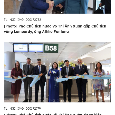
TL_NGI_IMG_000172782
[Photo] Phó Chủ tịch nước Võ Thị Ánh Xuân gặp Chủ tịch
vùng Lombardy, ông Attilio Fontana
TL_NGI_IMG_000172779