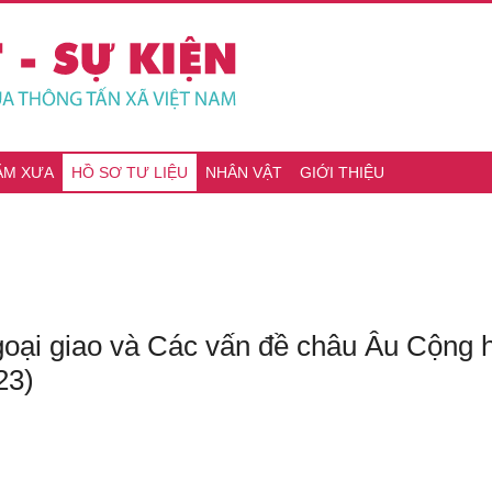
ĂM XƯA
HỒ SƠ TƯ LIỆU
NHÂN VẬT
GIỚI THIỆU
oại giao và Các vấn đề châu Âu Cộng h
23)