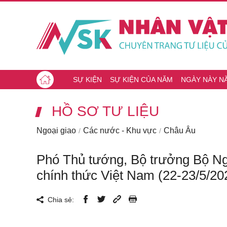
SỰ KIỆN
SỰ KIỆN CỦA NĂM
NGÀY NÀY N
HỒ SƠ TƯ LIỆU
Ngoại giao
Các nước - Khu vực
Châu Âu
Phó Thủ tướng, Bộ trưởng Bộ Ng
chính thức Việt Nam (22-23/5/20
Chia sẻ: