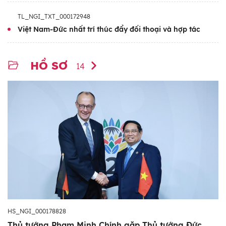
TL_NGI_TXT_000172948
Việt Nam-Đức nhất trí thúc đẩy đối thoại và hợp tác
HỒ SƠ
14
HS_NGI_000178828
Thủ tướng Phạm Minh Chính gặp Thủ tướng Đức