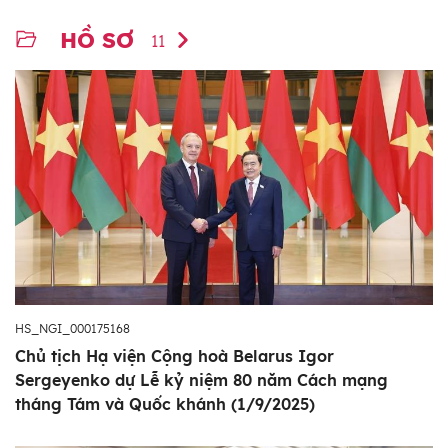
HỒ SƠ
11
HS_NGI_000175168
Chủ tịch Hạ viện Cộng hoà Belarus Igor
Sergeyenko dự Lễ kỷ niệm 80 năm Cách mạng
tháng Tám và Quốc khánh (1/9/2025)