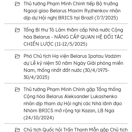
Thủ tướng Phạm Minh Chính tiếp Bộ trưởng
Ngoại giao Belarus Maxim Ryzhenkov nhân
dịp dự Hội nghị BRICS tại Brazil (7/7/2025)
Tổng Bí thư Tô Lâm thăm cấp Nhà nước Cộng
hòa Belarus - NÂNG CẤP QUAN HỆ ĐỐI TÁC
CHIẾN LƯỢC (11-12/5/2025)
Phó Chủ tịch Hạ viện Belarus Ipatau Vadzim
dự Lễ kỷ niệm 50 năm Ngày Giải phóng miền
Nam, thống nhất đất nước (30/4/1975-
30/4/2025)
Thủ tướng Phạm Minh Chính gặp Tổng thống
Cộng hòa Belarus Aleksander Lukashenko
nhân dịp tham dự Hội nghị các Nhà lãnh đạo
Nhóm BRICS mở rộng tại Kazan, LB Nga
(24/10/2024)
Chủ tịch Quốc hội Trần Thanh Mẫn gặp Chủ tịch