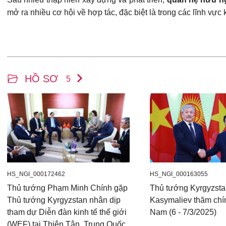
mở ra nhiều cơ hội về hợp tác, đặc biệt là trong các lĩnh vực 
HỒ SƠ
5
HS_NGI_000172462
HS_NGI_000163055
Thủ tướng Phạm Minh Chính gặp
Thủ tướng Kyrgyzsta
Thủ tướng Kyrgyzstan nhân dịp
Kasymaliev thăm chín
tham dự Diễn đàn kinh tế thế giới
Nam (6 - 7/3/2025)
(WEF) tại Thiên Tân, Trung Quốc