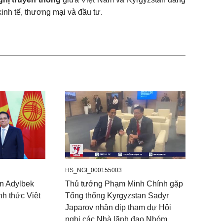
kinh tế, thương mại và đầu tư.
HS_NGI_000155003
n Adylbek
Thủ tướng Phạm Minh Chính gặp
h thức Việt
Tổng thống Kyrgyzstan Sadyr
Japarov nhân dịp tham dự Hội
nghị các Nhà lãnh đạo Nhóm