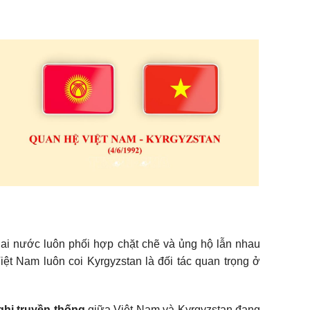
 hai nước luôn phối hợp chặt chẽ và ủng hộ lẫn nhau
iệt Nam luôn coi Kyrgyzstan là đối tác quan trọng ở
hị truyền thống
giữa Việt Nam và Kyrgyzstan đang