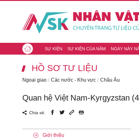
SỰ KIỆN
SỰ KIỆN CỦA NĂM
NGÀY NÀY N
HỒ SƠ TƯ LIỆU
Ngoại giao
Các nước - Khu vực
Châu Âu
Quan hệ Việt Nam-Kyrgyzstan (4
Chia sẻ:
Giới thiệu