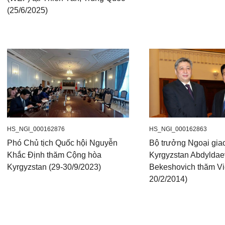
(25/6/2025)
HS_NGI_000162876
HS_NGI_000162863
Phó Chủ tịch Quốc hội Nguyễn
Bộ trưởng Ngoại gia
Khắc Định thăm Cộng hòa
Kyrgyzstan Abdyldae
Kyrgyzstan (29-30/9/2023)
Bekeshovich thăm Vi
20/2/2014)