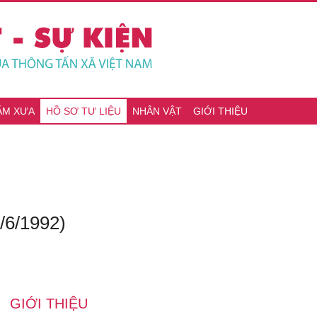
ĂM XƯA
HỒ SƠ TƯ LIỆU
NHÂN VẬT
GIỚI THIỆU
/6/1992)
GIỚI THIỆU