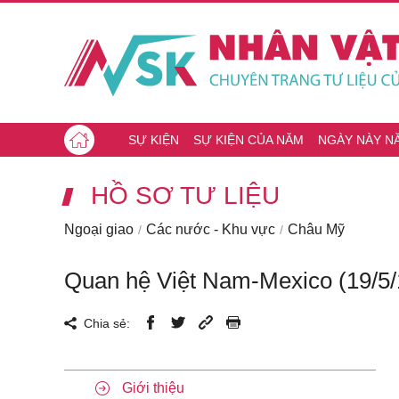
SỰ KIỆN
SỰ KIỆN CỦA NĂM
NGÀY NÀY N
HỒ SƠ TƯ LIỆU
Ngoại giao
Các nước - Khu vực
Châu Mỹ
Quan hệ Việt Nam-Mexico (19/5/
Chia sẻ:
Giới thiệu