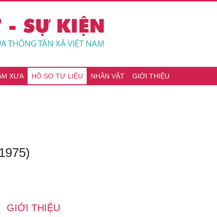
ĂM XƯA
HỒ SƠ TƯ LIỆU
NHÂN VẬT
GIỚI THIỆU
1975)
GIỚI THIỆU