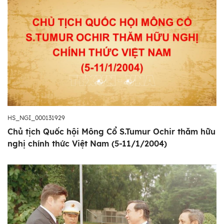
HS_NGI_000131929
Chủ tịch Quốc hội Mông Cổ S.Tumur Ochir thăm hữu
nghị chính thức Việt Nam (5-11/1/2004)