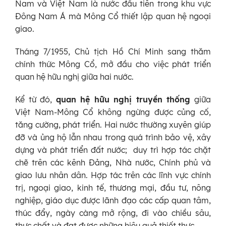
Nam và Việt Nam là nước đầu tiên trong khu vực
Đông Nam Á mà Mông Cổ thiết lập quan hệ ngoại
giao.
Tháng 7/1955, Chủ tịch Hồ Chí Minh sang thăm
chính thức Mông Cổ, mở đầu cho việc phát triển
quan hệ hữu nghị giữa hai nước.
Kể từ đó,
quan hệ hữu nghị truyền thống
giữa
Việt Nam-Mông Cổ không ngừng được củng cố,
tăng cường, phát triển. Hai nước thường xuyên giúp
đỡ và ủng hộ lẫn nhau trong quá trình bảo vệ, xây
dựng và phát triển đất nước; duy trì hợp tác chặt
chẽ trên các kênh Đảng, Nhà nước, Chính phủ và
giao lưu nhân dân. Hợp tác trên các lĩnh vực chính
trị, ngoại giao, kinh tế, thương mại, đầu tư, nông
nghiệp, giáo dục được lãnh đạo các cấp quan tâm,
thúc đẩy, ngày càng mở rộng, đi vào chiều sâu,
thực chất và đạt được những hiệu quả thiết thực.