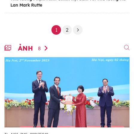
Lan Mark Rutte
1
2
ẢNH
8